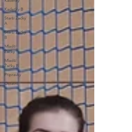
Kadetky
Kadetky B
Starší Žačky
A
Starší Žačky
B
Mladší
Žačky
Mladší
Žačky B
Přípravky
Ostatní