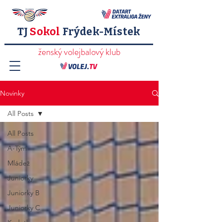
TJ
Sokol
Frýdek-Místek
ženský volejbalový klub
Novinky
All Posts
All Posts
A-Tým
Mládež
Juniorky
Juniorky B
Juniorky C