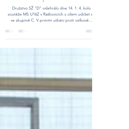
14. 1. 2024
Starší žačky D v Raškovicích
Družstvo SŽ "D" odehrálo dne 14. 1. 4. kolo
soutěže MS U16Z v Raškovicích s cílem udržet se
ve skupině C. V prvním utkání proti celkově...