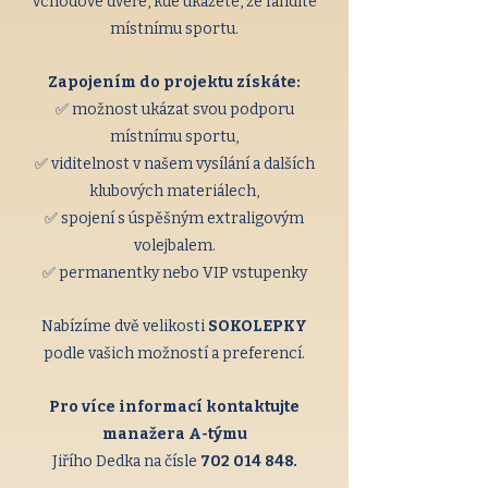
vchodové dveře, kde ukážete, že fandíte
místnímu sportu.
Zapojením do projektu získáte:
✅ možnost ukázat svou podporu
místnímu sportu,
✅ viditelnost v našem vysílání a dalších
klubových materiálech,
✅ spojení s úspěšným extraligovým
volejbalem.
✅ permanentky nebo VIP vstupenky
Nabízíme dvě velikosti
SOKOLEPKY
podle vašich možností a preferencí.
Pro více informací kontaktujte
manažera A-týmu
Jiřího Dedka
na čísle
702 014 848
.