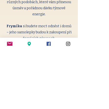
různých podobách, které vám přinesou
úsměv a pořádnou dávku týmové
energie.
Frymíka
si budete moct odnést i domů
– jeho samolepky budou k zakoupení při
domácích zápasech.
A to není všechno – v budoucnu
plánujeme i velkého maskota přímo do
haly, který bude fandit s vámi přímo
z palubovky!
#FANLEPKA