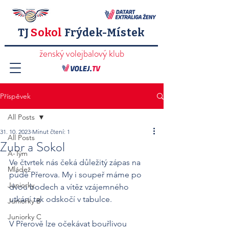
TJ
Sokol
Frýdek-Místek
ženský volejbalový klub
Příspěvek
All Posts
31. 10. 2023
Minut čtení: 1
All Posts
Zubr a Sokol
A-Tým
Ve čtvrtek nás čeká důležitý zápas na 
Mládež
půdě Přerova. My i soupeř máme po 
Juniorky
dvou bodech a vítěz vzájemného 
utkání tak odskočí v tabulce. 
Juniorky B
Juniorky C
V Přerově lze očekávat bouřlivou 