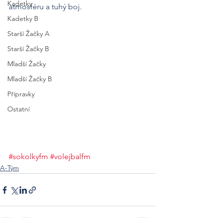
Kadetky
atmosféru a tuhý boj.
Kadetky B
Starší Žačky A
Starší Žačky B
Mladší Žačky
Mladší Žačky B
Přípravky
Ostatní
#sokolkyfm
#volejbalfm
A-Tým