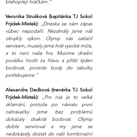
blahopřeji hráčkám.“
Veronika Strušková (kapitánka TJ Sokol 
Frýdek-Místek):
„Dneska se nám zápas 
vůbec nepodařil. Nezahrály jsme náš 
obvyklý výkon. Olymp nás zatlačil 
servisem, musely jsme hrát vysoké míče, 
a to není naše hra. Musíme dnešní 
porážku hodit za hlavu a příští týden 
bodovat, protože body do tabulky 
potřebujeme.“
Alexandra Dedková (trenérka TJ Sokol 
Frýdek-Místek):
„Pro nás je to velké 
zklamání, protože po návratu první 
nahrávačky jsme bez problémů 
dokázaly dvakrát bodovat. Olymp 
dobře servíroval a my jsme se 
nedokázaly dostat do naší kombinační 