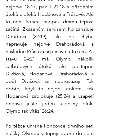
nejprve 18:17, pak i 21:18 s přispěním 
útoků a bloků Hodanové a Průšové. Ale 
to není konec, naopak drama teprve 
začíná. Zkaženým servisem ho zahajuje 
Doudová (22:19), ale její chybu 
napravuje nejprve Drahorádová a 
následně Průšová úspěšným útokem. Za 
stavu 24:21 má Olymp několik 
setbolových útoků, ale postupně 
Divišová, Hodanová, Drahorádová a 
opět Divišová se neprosazují. Tak 
dobře, když to nejde útokem, tak 
Hodanová zablokuje (25:24) a vzápětí 
přidává ještě jeden úspěšný blok. 
Olymp tak vítězí 26:24.
Po těžce uhrané koncovce prvního set, 
hráčky Olympu vstupují dobře do setu 