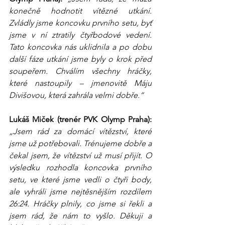
konečně hodnotit vítězné utkání. 
Zvládly jsme koncovku prvního setu, byť 
jsme v ní ztratily čtyřbodové vedení. 
Tato koncovka nás uklidnila a po dobu 
další fáze utkání jsme byly o krok před 
soupeřem. Chválím všechny hráčky, 
které nastoupily – jmenovitě Máju 
Divišovou, která zahrála velmi dobře.“
Lukáš Miček
(trenér PVK Olymp Praha): 
„Jsem rád za domácí vítězství, které 
jsme už potřebovali. Trénujeme dobře a 
čekal jsem, že vítězství už musí přijít. O 
výsledku rozhodla koncovka prvního 
setu, ve které jsme vedli o čtyři body, 
ale vyhráli jsme nejtěsnějším rozdílem 
26:24. Hráčky plnily, co jsme si řekli a 
jsem rád, že nám to vyšlo. Děkuji a 