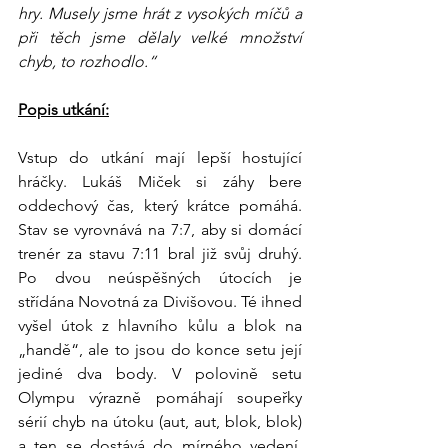
hry. Musely jsme hrát z vysokých míčů a 
při těch jsme dělaly velké množství 
chyb, to rozhodlo.“
Popis utkání:
Vstup do utkání mají lepší hostující 
hráčky. Lukáš Miček si záhy bere 
oddechový čas, který krátce pomáhá. 
Stav se vyrovnává na 7:7, aby si domácí 
trenér za stavu 7:11 bral již svůj druhý. 
Po dvou neúspěšných útocích je 
střídána Novotná za Divišovou. Té ihned 
vyšel útok z hlavního kůlu a blok na 
„handě“, ale to jsou do konce setu její 
jediné dva body. V polovině setu 
Olympu výrazně pomáhají soupeřky 
sérií chyb na útoku (aut, aut, blok, blok) 
a ten se dostává do mírného vedení, 