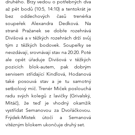
druhého. Brzy vedou o potřebných dva 
až pět bodů (10:5, 14:10) a tentokrát je 
bez oddechových časů trenérka 
soupeřek Alexandra Dedková. Na 
straně Pražanek se dobře rozehrává 
Divišová a v těžkých rozehrách drží svůj 
tým z těžkých bodovek. Soupeřky se 
nevzdávají, srovnávají stav na 20:20. Poté 
ale opět úřaduje Divišová v těžkých 
pozicích blok-autem, pak dobrým 
servisem střídající Kindlová, Hodanová 
také posouvá stav a je tu samotný 
setbolový míč. Trenér Miček poslouchá 
radu svých kolegů z lavičky (Grivalský, 
Mitáč), že teď je vhodný okamžik 
vystřídat Semanovou za Dvořáčkovou. 
Frýdek-Místek útočí a Semanová 
vítězným blokem ukončuje druhý set.