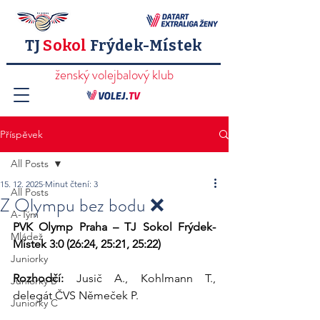
TJ
Sokol
Frýdek-Místek
ženský volejbalový klub
Příspěvek
All Posts
15. 12. 2025
Minut čtení: 3
All Posts
Z Olympu bez bodu ❌
A-Tým
PVK Olymp Praha – TJ Sokol Frýdek-
Mládež
Místek 3:0 (26:24, 25:21, 25:22)
Juniorky
Rozhodčí: 
Jusič A., Kohlmann T., 
Juniorky B
delegát ČVS Němeček P.
Juniorky C