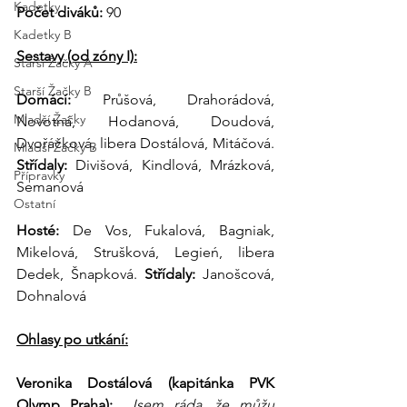
Kadetky
Počet diváků: 
90
Kadetky B
Sestavy (od zóny I):
Starší Žačky A
Starší Žačky B
Domácí:
 Průšová, Drahorádová, 
Mladší Žačky
Novotná, Hodanová, Doudová, 
Dvořáčková, libera Dostálová, Mitáčová.
Mladší Žačky B
Střídaly:
 Divišová, Kindlová, Mrázková, 
Přípravky
Semanová
Ostatní
Hosté:
 De Vos, Fukalová, Bagniak, 
Mikelová, Strušková, Legień, libera 
Dedek, Šnapková. 
Střídaly:
 Janošcová, 
Dohnalová
Ohlasy po utkání:
Veronika Dostálová (kapitánka PVK 
Olymp Praha): 
„Jsem ráda, že můžu 