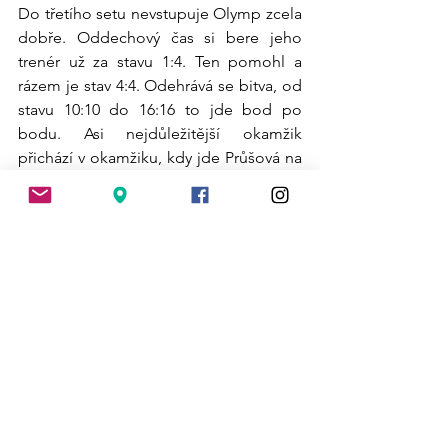
Do třetího setu nevstupuje Olymp zcela 
dobře. Oddechový čas si bere jeho 
trenér už za stavu 1:4. Ten pomohl a 
rázem je stav 4:4. Odehrává se bitva, od 
stavu 10:10 do 16:16 to jde bod po 
bodu. Asi nejdůležitější okamžik 
přichází v okamžiku, kdy jde Průšová na 
servis. Dvakrát úspěšně servíruje a 
Drahorádová okamžitě blokem 
ukončuje rozehru. Olymp je ve vedení 
23:19 a celá hala ve stoje fandí k vítězné 
rozehře, která by znamenala i celkové 
vítězství. To nakonec přišlo za stavu 
25:22.