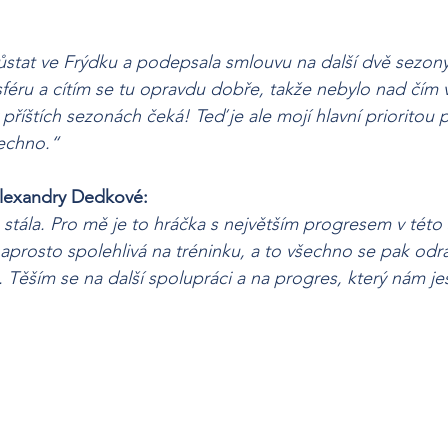
ůstat ve Frýdku a podepsala smlouvu na další dvě sezon
éru a cítím se tu opravdu dobře, takže nebylo nad čím 
 příštích sezonách čeká! Teď je ale mojí hlavní prioritou p
šechno.“
lexandry Dedkové:
tála. Pro mě je to hráčka s největším progresem v této 
aprosto spolehlivá na tréninku, a to všechno se pak odráží 
e. Těším se na další spolupráci a na progres, který nám j