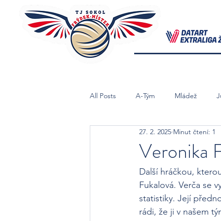
All Posts
A-Tým
Mládež
J
27. 2. 2025
Minut čtení: 1
Starší Žačky B
Mladší Žačky
Veronika 
Další hráčkou, ktero
Fukalová. Verča se vyp
statistiky. Její předn
rádi, že ji v našem t