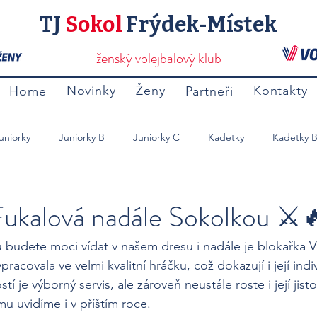
TJ
Sokol
Frýdek-Místek
ženský volejbalový klub
Novinky
Ženy
Kontakty
Home
Partneři
uniorky
Juniorky B
Juniorky C
Kadetky
Kadetky 
Mladší Žačky B
Přípravky
Ostatní
Fukalová nadále Sokolkou ⚔️
u budete moci vídat v našem dresu i nadále je blokařka V
racovala ve velmi kvalitní hráčku, což dokazují i její indi
ostí je výborný servis, ale zároveň neustále roste i její jist
ýmu uvidíme i v příštím roce.