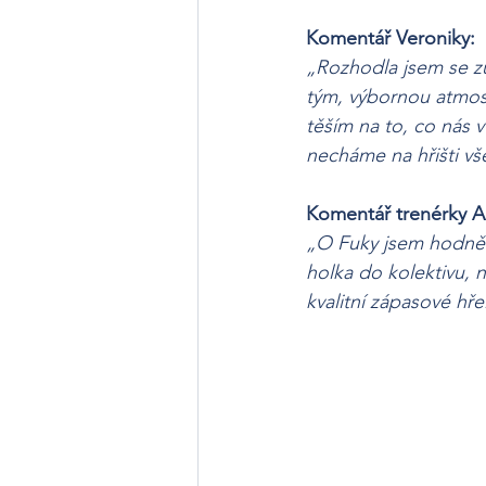
Komentář Veroniky:
„Rozhodla jsem se z
tým, výbornou atmosf
těším na to, co nás v
necháme na hřišti v
Komentář trenérky A
„O Fuky jsem hodně s
holka do kolektivu, n
kvalitní zápasové hř