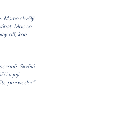
y. Máme skvělý 
váhat. Moc se 
lay-off, kde 
sezoně. Skvělá 
i v její 
eště předvede!“