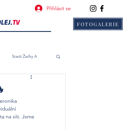
Přihlásit se
FOTOGALERIE
B
Starší Žačky A
🔥
eronika 
viduální 
ota na síti. Jsme 