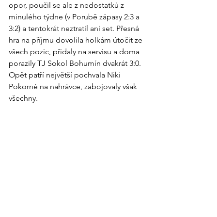
opor, poučil se ale z nedostatků z 
minulého týdne (v Porubě zápasy 2:3 a 
3:2) a tentokrát neztratil ani set. Přesná 
hra na příjmu dovolila holkám útočit ze 
všech pozic, přidaly na servisu a doma 
porazily TJ Sokol Bohumín dvakrát 3:0. 
Opět patří největší pochvala Niki 
Pokorné na nahrávce, zabojovaly však 
všechny.