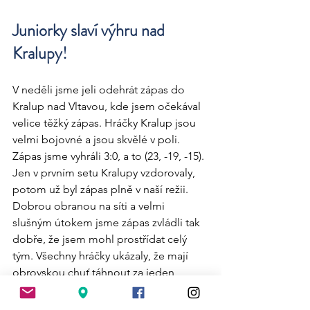
Juniorky slaví výhru nad 
Kralupy! 
V neděli jsme jeli odehrát zápas do 
Kralup nad Vltavou, kde jsem očekával 
velice těžký zápas. Hráčky Kralup jsou 
velmi bojovné a jsou skvělé v poli. 
Zápas jsme vyhráli 3:0, a to (23, -19, -15). 
Jen v prvním setu Kralupy vzdorovaly, 
potom už byl zápas plně v naší režii. 
Dobrou obranou na síti a velmi 
slušným útokem jsme zápas zvládli tak 
dobře, že jsem mohl prostřídat celý 
tým. Všechny hráčky ukázaly, že mají 
obrovskou chuť táhnout za jeden 
provaz a zápas dotáhly do vítězného 
konce.