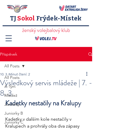
TJ
Sokol
Frýdek-Místek
ženský volejbalový klub
Příspěvek
All Posts
10. 3.
Minut čtení: 2
All Posts
Výsledkový servis mládeže | 7. -
A-Tým
8. 3.
Mládež
Kadetky nestačily na Kralupy 
Juniorky
Juniorky B
Kadetky v dalším kole nestačily v 
Juniorky C
Kralupech a prohrály oba dva zápasy 