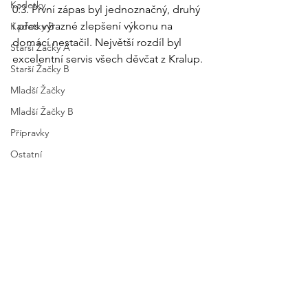
Kadetky
0:3. První zápas byl jednoznačný, druhý 
i přes výrazné zlepšení výkonu na 
Kadetky B
domácí nestačil. Největší rozdíl byl 
Starší Žačky A
excelentní servis všech děvčat z Kralup.
Starší Žačky B
Mladší Žačky
Mladší Žačky B
Přípravky
Ostatní