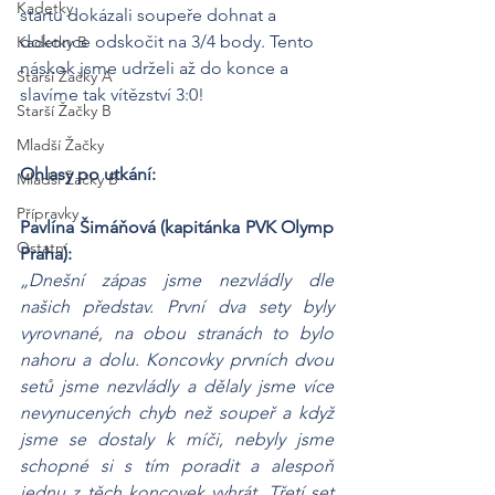
Kadetky
startu dokázali soupeře dohnat a 
dokonce odskočit na 3/4 body. Tento 
Kadetky B
náskok jsme udrželi až do konce a 
Starší Žačky A
slavíme tak vítězství 3:0!
Starší Žačky B
Mladší Žačky
Ohlasy po utkání:
Mladší Žačky B
Přípravky
Pavlína Šimáňová (kapitánka PVK Olymp 
Ostatní
Praha):
„Dnešní zápas jsme nezvládly dle 
našich představ. První dva sety byly 
vyrovnané, na obou stranách to bylo 
nahoru a dolu. Koncovky prvních dvou 
setů jsme nezvládly a dělaly jsme více 
nevynucených chyb než soupeř a když 
jsme se dostaly k míči, nebyly jsme 
schopné si s tím poradit a alespoň 
jednu z těch koncovek vyhrát. Třetí set 