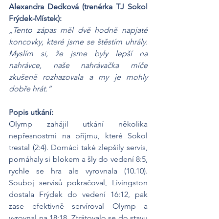
Alexandra Dedková (trenérka TJ Sokol 
Frýdek-Místek):
„Tento zápas měl dvě hodně napjaté 
koncovky, které jsme se štěstím uhrály. 
Myslím si, že jsme byly lepší na 
nahrávce, naše nahrávačka míče 
zkušeně rozhazovala a my je mohly 
dobře hrát.“
Popis utkání:
Olymp zahájil utkání několika 
nepřesnostmi na příjmu, které Sokol 
trestal (2:4). Domácí také zlepšily servis, 
pomáhaly si blokem a šly do vedení 8:5, 
rychle se hra ale vyrovnala (10.10). 
Souboj servisů pokračoval, Livingston 
dostala Frýdek do vedení 16:12, pak 
zase efektivně servíroval Olymp a 
vyrovnal na 18:18, Ztrátovalo se do stavu 