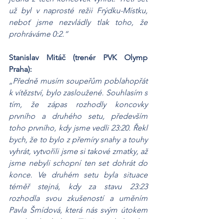
už byl v naprosté režii Frýdku-Místku, 
neboť jsme nezvládly tlak toho, že 
prohráváme 0:2.“
Stanislav Mitáč (trenér PVK Olymp 
Praha):
„Předně musím soupeřům poblahopřát 
k vítězství, bylo zasloužené. Souhlasím s 
tím, že zápas rozhodly koncovky 
prvního a druhého setu, především 
toho prvního, kdy jsme vedli 23:20. Řekl 
bych, že to bylo z přemíry snahy a touhy 
vyhrát, vytvořili jsme si takové zmatky, až 
jsme nebyli schopní ten set dohrát do 
konce. Ve druhém setu byla situace 
téměř stejná, kdy za stavu 23:23 
rozhodla svou zkušeností a uměním 
Pavla Šmídová, která nás svým útokem 