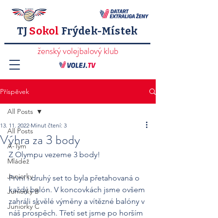
TJ
Sokol
Frýdek-Místek
ženský volejbalový klub
Příspěvek
All Posts
13. 11. 2022
Minut čtení: 3
All Posts
Výhra za 3 body
A-Tým
Z Olympu vezeme 3 body! 
Mládež
Juniorky
První i druhý set to byla přetahovaná o 
každý balón. V koncovkách jsme ovšem 
Juniorky B
zahráli skvělé výměny a vítězné balóny v 
Juniorky C
náš prospěch. Třetí set jsme po horším 