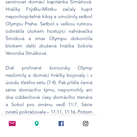
servírovat domácí kapitánka Šimáňová. 
Hráčky Frýdku-Místku začaly kupit 
nepochopitelné kiksy a umožnily setbol 
Olympu Praha. Setbol s velkou rutinou 
odvrátila útokem hostující nahrávačka 
Šmídová a zmar Olympu dokončila 
blokem další zkušená hráčka Sokola 
Veronika Strušková.
Dvě prohrané koncovky Olymp 
nezlomily a domácí hráčky bojovaly i v 
úvodu třetího setu (7:4). Pak přišla černá 
série domácího týmu, nepomohly ani 
dva oddechové časy domácího trenéra 
a Sokol pro změnu vedl 11:7. Série 
zvratů pokračovala – 11:11, 11:16. Potom 
už Sokol svůj náskok držel, stav 
kontroloval a v závěru dohrával v 
exhibičním tempu. Stejně jako druhý 