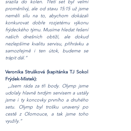
srazila do kolen. Třetí set byl velmi 
proměnlivý, ale od stavu 15:15 už jsme 
neměli sílu na to, abychom dokázali 
konkurovat dobře rozjetému výkonu 
frýdeckého týmu. Musíme hledat řešení 
našich dnešních obtíží, ale dokud 
nezlepšíme kvalitu servisu, přihrávku a 
samozřejmě i ten útok, budeme se 
trápit dál.“
Veronika Strušková (kapitánka TJ Sokol 
Frýdek-Místek):
„Jsem ráda za tři body. Olymp jsme 
udolaly hlavně tvrdým servisem a ustály 
jsme i ty koncovky prvního a druhého 
setu. Olymp byl trošku unavený po 
cestě z Olomouce, a tak jsme toho 
využily.“