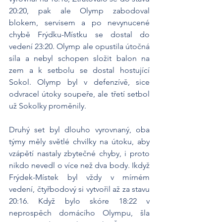
20:20, pak ale Olymp zabodoval 
blokem, servisem a po nevynucené 
chybě Frýdku-Místku se dostal do 
vedení 23:20. Olymp ale opustila útočná 
síla a nebyl schopen složit balon na 
zem a k setbolu se dostal hostující 
Sokol. Olymp byl v defenzívě, sice 
odvracel útoky soupeře, ale třetí setbol 
už Sokolky proměnily.
Druhý set byl dlouho vyrovnaný, oba 
týmy měly světlé chvilky na útoku, aby 
vzápětí nastaly zbytečné chyby, i proto 
nikdo nevedl o více než dva body. Ikdyž 
Frýdek-Místek byl vždy v mírném 
vedení, čtyřbodový si vytvořil až za stavu 
20:16. Když bylo skóre 18:22 v 
neprospěch domácího Olympu, šla 