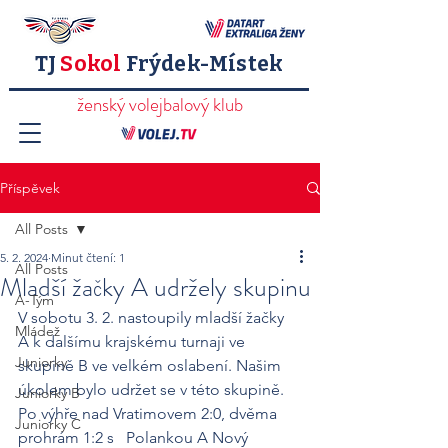
TJ
Sokol
Frýdek-Místek
ženský volejbalový klub
Příspěvek
All Posts
5. 2. 2024
Minut čtení: 1
All Posts
Mladší žačky A udržely skupinu
A-Tým
V sobotu 3. 2. nastoupily mladší žačky 
Mládež
A k dalšímu krajskému turnaji ve 
Juniorky
skupině B ve velkém oslabení. Našim 
úkolem bylo udržet se v této skupině. 
Juniorky B
Po výhře nad Vratimovem 2:0, dvěma 
Juniorky C
prohrám 1:2 s   Polankou A Nový 