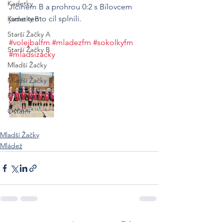
Kadetky
Jičínem B a prohrou 0:2 s Bílovcem 
jsme tento cíl splnili.
Kadetky B
Starší Žačky A
#volejbalfm
#mladezfm
#sokolkyfm
Starší Žačky B
#mladsizacky
Mladší Žačky
Mladší Žačky B
Přípravky
Ostatní
Mladší Žačky
Mládež