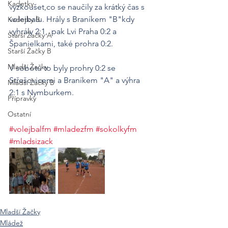
Kadetky
vyzkoušet,co se naučily za krátký čas s 
volejbalu. Hrály s Braníkem "B"kdy 
Kadetky B
vyhrály 2:1,  pak Lvi Praha 0:2 a 
Starší Žačky A
Španielkami, také prohra 0:2.
Starší Žačky B
Mladší Žačky
V sobotu to byly prohry 0:2 se 
Střešovicemi a Braníkem "A" a výhra 
Mladší Žačky B
2:1 s Nymburkem. 
Přípravky
Ostatní
#volejbalfm
#mladezfm
#sokolkyfm
#mladsizack
Mladší Žačky
Mládež