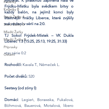
vyrovnat. K prasknutí zaplněná hala ve 
Kadetky
Frýdku-Místku byla svědkem bitvy o 
Kadetky B
každý balón, na jejímž konci byly 
Starší Žačky A
šťastnější hráčky Liberce, které zvýšily 
své vedení v sérii na 2:0.
Starší Žačky B
Mladší Žačky
TJ Sokol Frýdek-Místek – VK Dukla 
Mladší Žačky B
Liberec 1:3
(15:25, 25:13, 19:25, 31:33)
Přípravky
stav série 0:2
Ostatní
Rozhodčí: 
Kavala T., Němeček L.
Počet diváků:
 520
Sestavy (od zóny I):
Domácí
: Legień, Borawska, Fukalová, 
Böhmová, Bauerová, Motalová, libero 