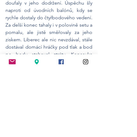
doufaly v jeho dodržení. Úspěchu šly 
naproti od úvodních balónů, kdy se 
rychle dostaly do čtyřbodového vedení. 
Za delší konec tahaly i v polovině setu a 
pomalu, ale jistě směřovaly za jeho 
ziskem. Liberec ale nic nevzdával, stále 
dostával domácí hráčky pod tlak a bod 
po bodu stahoval ztrátu. Koncovka 
začala za stavu 20:15 pro Sokolky, které 
domácí hala hlasitě hnala za srovnáním 
setového stavu. Liberci se ale podařilo 
skóre záhy srovnat a celou halu čekala 
nervy drásající koncovka. K nelibosti 
domácích diváků to však byly hostující 
hráčky, které měly na svém kontě první 
dva mečboly. Domácím se ale podařilo 
oba odvrátit a pokračovalo se za stavu 
24:24. Oběma týmům se následně 
dařilo odvracet mečboly až do stavu 