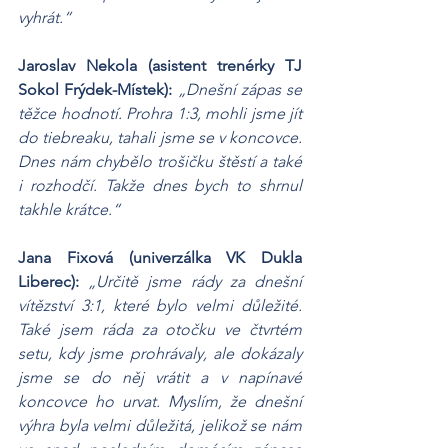
vyhrát.“
Jaroslav Nekola (asistent trenérky TJ 
Sokol Frýdek-Místek): 
„Dnešní zápas se 
těžce hodnotí. Prohra 1:3, mohli jsme jít 
do tiebreaku, tahali jsme se v koncovce. 
Dnes nám chybělo trošičku štěstí a také 
i rozhodčí. Takže dnes bych to shrnul 
takhle krátce.“
Jana Fixová (univerzálka VK Dukla 
Liberec): 
„Určitě jsme rády za dnešní 
vítězství 3:1, které bylo velmi důležité. 
Také jsem ráda za otočku ve čtvrtém 
setu, kdy jsme prohrávaly, ale dokázaly 
jsme se do něj vrátit a v napínavé 
koncovce ho urvat. Myslím, že dnešní 
výhra byla velmi důležitá, jelikož se nám 