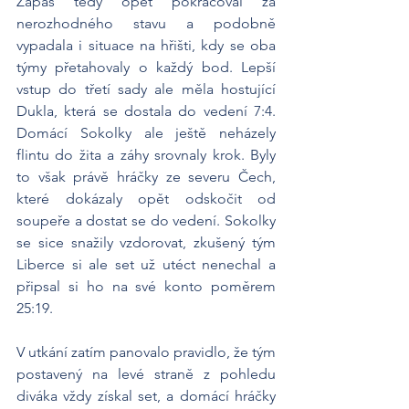
Zápas tedy opět pokračoval za 
nerozhodného stavu a podobně 
vypadala i situace na hřišti, kdy se oba 
týmy přetahovaly o každý bod. Lepší 
vstup do třetí sady ale měla hostující 
Dukla, která se dostala do vedení 7:4. 
Domácí Sokolky ale ještě neházely 
flintu do žita a záhy srovnaly krok. Byly 
to však právě hráčky ze severu Čech, 
které dokázaly opět odskočit od 
soupeře a dostat se do vedení. Sokolky 
se sice snažily vzdorovat, zkušený tým 
Liberce si ale set už utéct nenechal a 
připsal si ho na své konto poměrem 
25:19.
V utkání zatím panovalo pravidlo, že tým 
postavený na levé straně z pohledu 
diváka vždy získal set, a domácí hráčky 