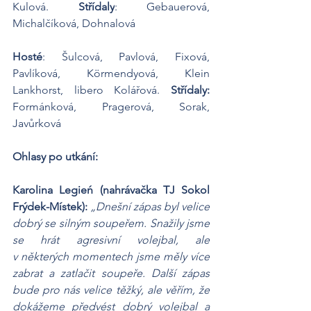
Kulová. 
Střídaly
: Gebauerová, 
Michalčíková, Dohnalová
Hosté
: Šulcová, Pavlová, Fixová, 
Pavlíková, Körmendyová, Klein 
Lankhorst, libero Kolářová. 
Střídaly:
Formánková, Pragerová, Sorak, 
Javůrková
Ohlasy po utkání:
Karolina Legień (nahrávačka TJ Sokol 
Frýdek-Místek): 
„Dnešní zápas byl velice 
dobrý se silným soupeřem. Snažily jsme 
se hrát agresivní volejbal, ale 
v některých momentech jsme měly více 
zabrat a zatlačit soupeře. Další zápas 
bude pro nás velice těžký, ale věřím, že 
dokážeme předvést dobrý volejbal a 