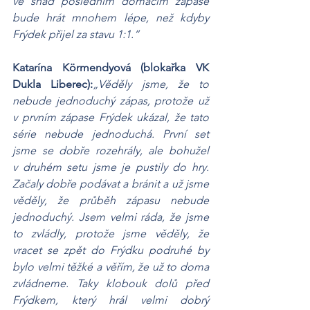
ve snad posledním domácím zápase 
bude hrát mnohem lépe, než kdyby 
Frýdek přijel za stavu 1:1.“
Katarína Körmendyová (blokařka VK 
Dukla Liberec):
„Věděly jsme, že to 
nebude jednoduchý zápas, protože už 
v prvním zápase Frýdek ukázal, že tato 
série nebude jednoduchá. První set 
jsme se dobře rozehrály, ale bohužel 
v druhém setu jsme je pustily do hry. 
Začaly dobře podávat a bránit a už jsme 
věděly, že průběh zápasu nebude 
jednoduchý. Jsem velmi ráda, že jsme 
to zvládly, protože jsme věděly, že 
vracet se zpět do Frýdku podruhé by 
bylo velmi těžké a věřím, že už to doma 
zvládneme. Taky klobouk dolů před 
Frýdkem, který hrál velmi dobrý 