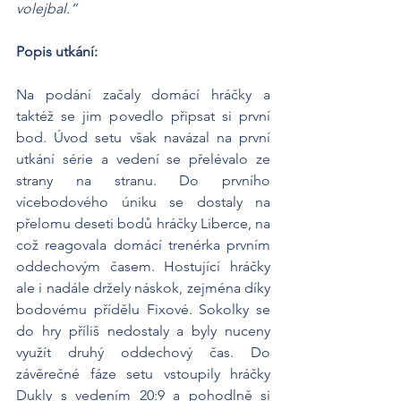
volejbal.“
Popis utkání:
Na podání začaly domácí hráčky a 
taktéž se jim povedlo připsat si první 
bod. Úvod setu však navázal na první 
utkání série a vedení se přelévalo ze 
strany na stranu. Do prvního 
vícebodového úniku se dostaly na 
přelomu deseti bodů hráčky Liberce, na 
což reagovala domácí trenérka prvním 
oddechovým časem. Hostující hráčky 
ale i nadále držely náskok, zejména díky 
bodovému přídělu Fixové. Sokolky se 
do hry příliš nedostaly a byly nuceny 
využít druhý oddechový čas. Do 
závěrečné fáze setu vstoupily hráčky 
Dukly s vedením 20:9 a pohodlně si 