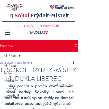
TJ
Sokol
Frýdek-Místek
ženský volejbalový klub
Příspěvek
All Posts
22. 3. 2025
Minut čtení: 3
All Posts
TJ SOKOL FRÝDEK-MÍSTEK
A-Tým
– VK DUKLA LIBEREC
Mládež
I přes prohru v prvním čtvrtfinálovém 
Juniorky
utkání nedaly Sokolky Liberci nic 
Juniorky B
zadarmo a svůj výkon chtěly na domácí 
Juniorky C
palubovce posunout ještě výše a sérii 