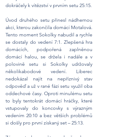
dokráčely k vítězství v prvním setu 25:15.
Úvod druhého setu přinesl nádhernou 
akci, kterou zakončila domácí Motalová. 
Tento moment Sokolky nabudil a rychle 
se dostaly do vedení 7:1. Zlepšená hra 
domácích, podpořená zaplněnou 
domácí halou, se držela i nadále a v 
polovině setu si Sokolky udržovaly 
několikabodové vedení. Liberec 
nedokázal najít na nepříznivý stav 
odpověď a už v rané fázi setu využil oba 
oddechové časy. Oproti minulému setu 
to byly tentokrát domácí hráčky, které 
vstupovaly do koncovky s výrazným 
vedením 20:10 a bez větších problémů 
si došly pro první získaný set – 25:13.