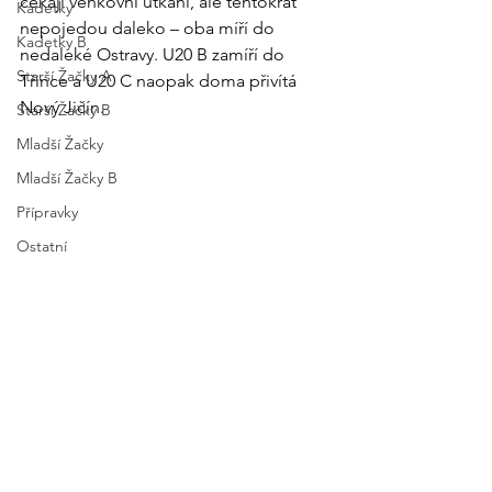
čekají venkovní utkání, ale tentokrát 
Kadetky
nepojedou daleko – oba míří do 
Kadetky B
nedaleké Ostravy. U20 B zamíří do 
Starší Žačky A
Třince a U20 C naopak doma přivítá 
Nový Jičín.
Starší Žačky B
Mladší Žačky
Mladší Žačky B
Přípravky
Ostatní