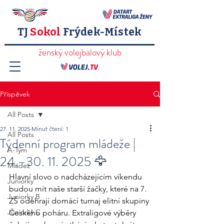
TJ
Sokol
Frýdek-Místek
ženský volejbalový klub
Příspěvek
All Posts
27. 11. 2025
Minut čtení: 1
All Posts
Týdenní program mládeže |
A-Tým
24.–30. 11. 2025 🦅
Mládež
Hlavní slovo o nadcházejícím víkendu 
Juniorky
budou mít naše starší žačky, které na 7. 
Juniorky B
ZŠ odehrají domácí turnaj elitní skupiny 
Juniorky C
Českého poháru. Extraligové výběry 