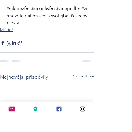
#mladezfm
#sokolkyfm
#volejbalfm
#zij
emevolejbalem
#ceskyvolejbal
#czechv
olleytv
Mládež
Zobrazit vše
Nejnovější příspěvky