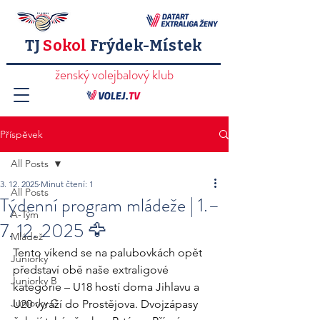
TJ
Sokol
Frýdek-Místek
ženský volejbalový klub
Příspěvek
All Posts
3. 12. 2025
Minut čtení: 1
All Posts
Týdenní program mládeže | 1.–
A-Tým
7. 12. 2025 🦅
Mládež
Tento víkend se na palubovkách opět 
Juniorky
představí obě naše extraligové 
Juniorky B
kategorie – U18 hostí doma Jihlavu a 
Juniorky C
U20 vyráží do Prostějova. Dvojzápasy 