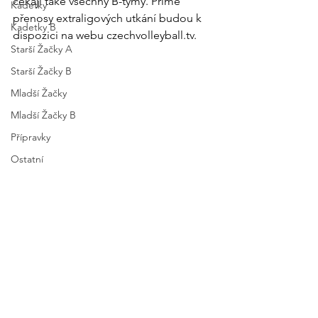
čekají také všechny B-týmy. Přímé 
Kadetky
přenosy extraligových utkání budou k 
Kadetky B
dispozici na webu 
czechvolleyball.tv
.
Starší Žačky A
Starší Žačky B
Mladší Žačky
Mladší Žačky B
Přípravky
Ostatní