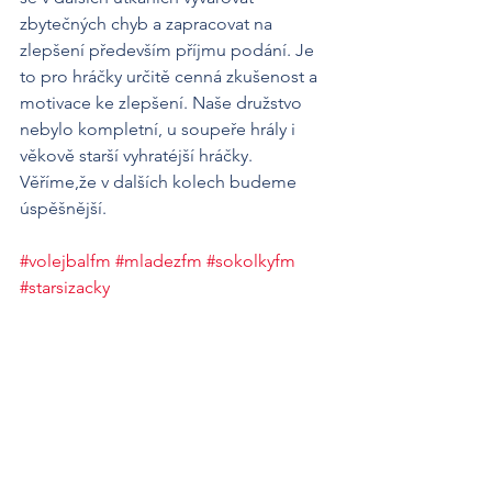
zbytečných chyb a zapracovat na 
zlepšení především příjmu podání. Je 
to pro hráčky určitě cenná zkušenost a 
motivace ke zlepšení. Naše družstvo 
nebylo kompletní, u soupeře hrály i 
věkově starší vyhratéjší hráčky. 
Věříme,že v dalších kolech budeme 
úspěšnější.
#volejbalfm
#mladezfm
#sokolkyfm
#starsizacky