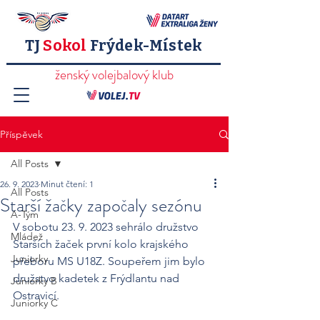
TJ
Sokol
Frýdek-Místek
ženský volejbalový klub
Příspěvek
All Posts
26. 9. 2023
Minut čtení: 1
All Posts
Starší žačky započaly sezónu
A-Tým
V sobotu 23. 9. 2023 sehrálo družstvo 
Mládež
Starších žaček první kolo krajského 
Juniorky
přeboru MS U18Z. Soupeřem jim bylo 
družstvo kadetek z Frýdlantu nad 
Juniorky B
Ostravicí. 
Juniorky C