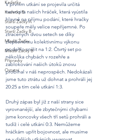
Kadetky
V prvním utkání se projevila určitá 
nervozita našich hráček, která vyústila 
Kadetky B
hlavně na příjmu podání, které hračky 
Starší Žačky A
soupeře měly velice nepříjemné. Po 
Starší Žačky B
ztracených dvou setech se díky 
Mladší Žačky
zlepšenému kolektivnímu výkonu 
podařilo snížit na 1:2. Čtvrtý set po 
Mladší Žačky B
několika chybách v rozehře a 
Přípravky
zablokování našich útoků znovu 
Ostatní
probíhal v náš neprospěch. Nedokázali 
jsme tuto ztrátu už dohnat a prohráli jej 
20:25 a tím celé utkání 1:3.
Druhý zápas byl již z naší strany sice 
vyrovnanější, ale zbytečnými chybami 
jsme koncovky všech tří setů prohráli a 
tudíž i celé utkání 0:3. Nemůžeme 
hráčkám upřít bojovnost, ale musíme 
se v dalších utkáních vyvarovat 