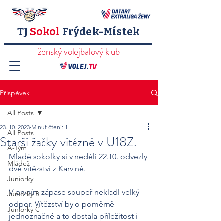
TJ
Sokol
Frýdek-Místek
ženský volejbalový klub
Příspěvek
All Posts
23. 10. 2023
Minut čtení: 1
All Posts
Starší žačky vítězné v U18Z.
A-Tým
Mladé sokolky si v neděli 22.10. odvezly 
Mládež
dvě vítězství z Karviné.
Juniorky
V prvním zápase soupeř nekladl velký 
Juniorky B
odpor. Vítězství bylo poměrně 
Juniorky C
jednoznačné a to dostala příležitost i 