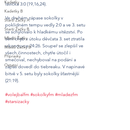
Kadetky
lavička 3:0 (19,16,24).
Kadetky B
Ve druhém zápase sokolky v 
Starší Žačky A
poklidném tempu vedly 2:0 a ve 3. setu 
Starší Žačky B
se schylovalo k hladkému vítězství. Po 
Mladší Žačky
sérii chyb v útoku děvčata 3. set ztratila 
v koncovce 24:26. Soupeř se zlepšil ve 
Mladší Žačky B
všech činnostech, chytře útočil i 
Přípravky
smečoval, nechyboval na podání a 
Ostatní
zápas dovedl do tiebreaku. V napínavé 
bitvě v 5. setu byly sokolky šťastnější 
(21:19).
#volejbalfm
#sokolkyfm
#mladezfm
#starsizacky