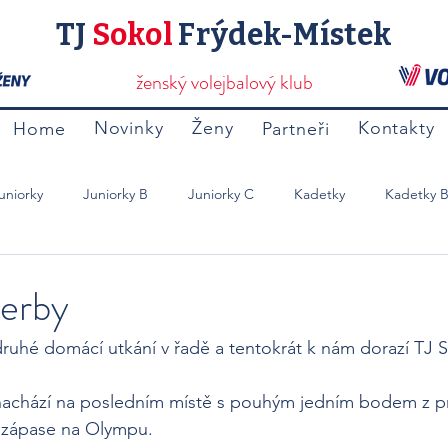
TJ
Sokol
Frýdek-Místek
ženský volejbalový klub
Novinky
Ženy
Kontakty
Home
Partneři
uniorky
Juniorky B
Juniorky C
Kadetky
Kadetky 
Mladší Žačky B
Přípravky
Ostatní
derby
druhé domácí utkání v řadě a tentokrát k nám dorazí TJ 
nachází na posledním místě s pouhým jedním bodem z p
 zápase na Olympu. 