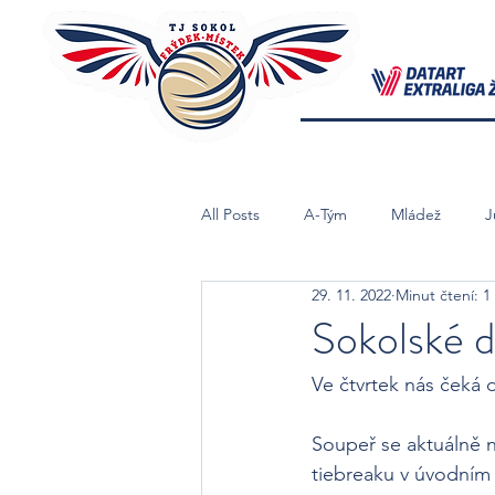
All Posts
A-Tým
Mládež
J
29. 11. 2022
Minut čtení: 1
Starší Žačky B
Mladší Žačky
Sokolské 
Ve čtvrtek nás čeká 
Soupeř se aktuálně 
tiebreaku v úvodním