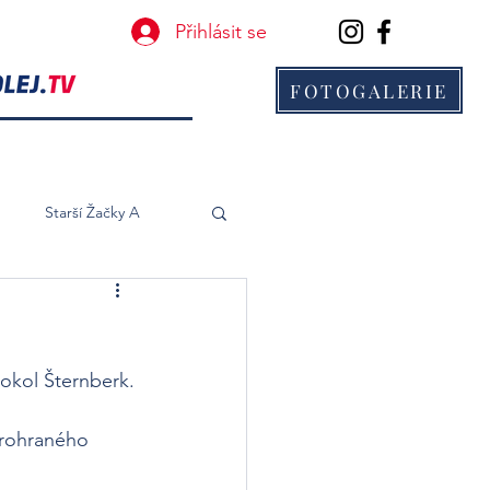
Přihlásit se
FOTOGALERIE
B
Starší Žačky A
Sokol Šternberk.
rohraného 