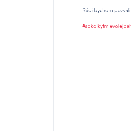
Rádi bychom pozvali
#sokolkyfm
#volejba