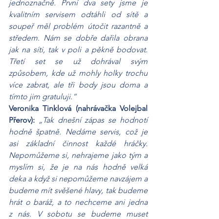
jednoznačně. První dva sety jsme je 
kvalitním servisem odtáhli od sítě a 
soupeř měl problém útočit razantně a 
středem. Nám se dobře dařila obrana 
jak na síti, tak v poli a pěkně bodovat. 
Třetí set se už dohrával svým 
způsobem, kde už mohly holky trochu 
více zabrat, ale tři body jsou doma a 
tímto jim gratuluji.“
Veronika Tinklová (nahrávačka Volejbal 
Přerov): 
„Tak dnešní zápas se hodnotí 
hodně špatně. Nedáme servis, což je 
asi základní činnost každé hráčky. 
Nepomůžeme si, nehrajeme jako tým a 
myslím si, že je na nás hodně velká 
deka a když si nepomůžeme navzájem a 
budeme mít svěšené hlavy, tak budeme 
hrát o baráž, a to nechceme ani jedna 
z nás. V sobotu se budeme muset 