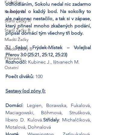
Kadetky
odhodláním, Sokolu nedal nic zadarmo 
a bojoval o každý bod. Na sokolky to 
Kadetky B
ale nakonec nestačilo, a tak si v zápase, 
Starší Žačky A
který přinesl mnoho zkažených podání, 
Starší Žačky B
připsal domácí tým všechny tři body.
Mladší Žačky
TJ Sokol Frýdek-Místek – Volejbal 
Mladší Žačky B
Přerov 3:0 (25:21, 25:12, 25:23)
Přípravky
Rozhodčí: 
Kubinec J., Ištvanech M.
Ostatní
Poečt diváků: 
100
Sestavy (od zóny I):
Domácí
: Legien, Borawska, Fukalová, 
Maciagowski, Böhmová, Strušková, 
libero D. Kulová.
Střídaly
: Michalčíková, 
Motalová, Dohnalová
Hosté
: Warmington, Zatloukalová, 