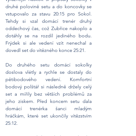
druhé polovině setu a do koncovky se 
vstupovalo za stavu 20:15 pro Sokol. 
Tehdy si vzal domácí trenér druhý 
oddechový čas, což Zubřice nakoplo a 
dotáhly se na rozdíl jediného bodu. 
Frýdek si ale vedení vzít nenechal a 
dovedl set do vítězného konce 25:21.
Do druhého setu domácí sokolky 
doslova vlétly a rychle se dostaly do 
pětibodového vedení. Komfortní 
bodový polštář si následně držely celý 
set a mířily bez větších problémů za 
jeho ziskem. Před koncem setu dala 
domácí trenérka šanci mladým 
hráčkám, které set ukončily vítězstvím 
25:12.