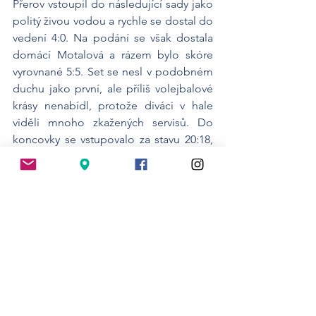
Přerov vstoupil do následující sady jako 
politý živou vodou a rychle se dostal do 
vedení 4:0. Na podání se však dostala 
domácí Motalová a rázem bylo skóre 
vyrovnané 5:5. Set se nesl v podobném 
duchu jako první, ale příliš volejbalové 
krásy nenabídl, protože diváci v hale 
viděli mnoho zkažených servisů. Do 
koncovky se vstupovalo za stavu 20:18, 
sokolky svůj náskok udržely a 
výsledkem 25:23 si připsaly třetí, tedy 
poslední set a vítězství 3:0.