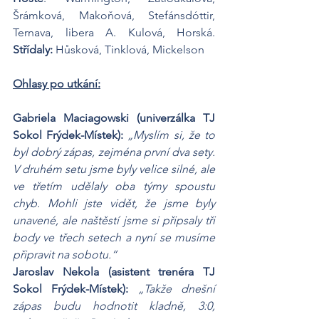
Šrámková, Makoňová, Stefánsdóttir, 
Ternava, libera A. Kulová, Horská. 
Střídaly: 
Hůsková, Tinklová, Mickelson
Ohlasy po utkání:
Gabriela Maciagowski (univerzálka TJ 
Sokol Frýdek-Místek): 
„Myslím si, že to 
byl dobrý zápas, zejména první dva sety. 
V druhém setu jsme byly velice silné, ale 
ve třetím udělaly oba týmy spoustu 
chyb. Mohli jste vidět, že jsme byly 
unavené, ale naštěstí jsme si připsaly tři 
body ve třech setech a nyní se musíme 
připravit na sobotu.“
Jaroslav Nekola (asistent trenéra TJ 
Sokol Frýdek-Místek): 
„Takže dnešní 
zápas budu hodnotit kladně, 3:0, 