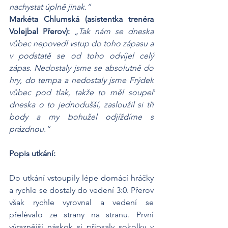
nachystat úplně jinak.“
Markéta Chlumská (asistentka trenéra 
Volejbal Přerov): 
„Tak nám se dneska 
vůbec nepovedl vstup do toho zápasu a 
v podstatě se od toho odvíjel celý 
zápas. Nedostaly jsme se absolutně do 
hry, do tempa a nedostaly jsme Frýdek 
vůbec pod tlak, takže to měl soupeř 
dneska o to jednodušší, zasloužil si tři 
body a my bohužel odjíždíme s 
prázdnou.“
Popis utkání:
Do utkání vstoupily lépe domácí hráčky 
a rychle se dostaly do vedení 3:0. Přerov 
však rychle vyrovnal a vedení se 
přelévalo ze strany na stranu. První 
výraznější náskok si připsaly sokolky v 