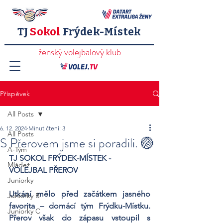
TJ
Sokol
Frýdek-Místek
ženský volejbalový klub
Příspěvek
All Posts
6. 12. 2024
Minut čtení: 3
All Posts
S Přerovem jsme si poradili. 🏐
A-Tým
TJ SOKOL FRÝDEK-MÍSTEK - 
Mládež
VOLEJBAL PŘEROV
Juniorky
Utkání mělo před začátkem jasného 
Juniorky B
favorita – domácí tým Frýdku-Místku. 
Juniorky C
Přerov však do zápasu vstoupil s 