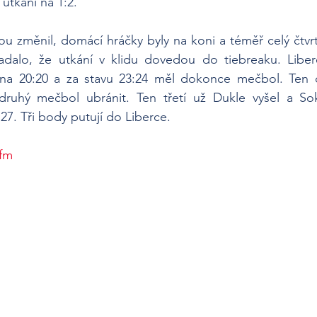
 utkání na 1:2.
u změnil, domácí hráčky byly na koni a téměř celý čtvrtý 
padalo, že utkání v klidu dovedou do tiebreaku. Liber
 na 20:20 a za stavu 23:24 měl dokonce mečbol. Ten 
druhý mečbol ubránit. Ten třetí už Dukle vyšel a Sok
27. Tři body putují do Liberce. 
lfm