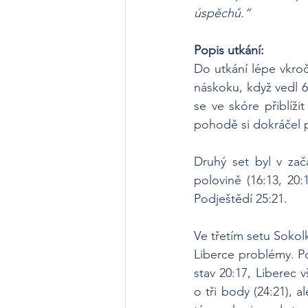
úspěchů.“
Popis utkání:
Do utkání lépe vkroč
náskoku, když vedl 6
se ve skóre přiblížit
pohodě si dokráčel pr
Druhý set byl v zač
polovině (16:13, 20:
Podještědí 25:21.
Ve třetím setu Sokolk
Liberce problémy. Po
stav 20:17, Liberec 
o tři body (24:21), 