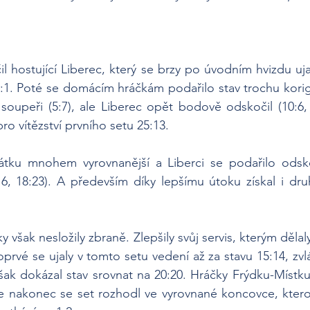
il hostující Liberec, který se brzy po úvodním hvizdu uj
:1. Poté se domácím hráčkám podařilo stav trochu korig
 soupeři (5:7), ale Liberec opět bodově odskočil (10:6, 
o vítězství prvního setu 25:13.
átku mnohem vyrovnanější a Liberci se podařilo odsko
16, 18:23). A především díky lepšímu útoku získal i dru
y však nesložily zbraně. Zlepšily svůj servis, kterým dělal
prvé se ujaly v tomto setu vedení až za stavu 15:14, zvlá
však dokázal stav srovnat na 20:20. Hráčky Frýdku-Místku
ale nakonec se set rozhodl ve vyrovnané koncovce, ktero