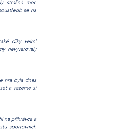
y strašně moc 
oustředit se na 
aké díky velmi 
y nevyvarovaly 
 hra byla dnes 
set a vezeme si 
 na přihrávce a 
tu sportovních 