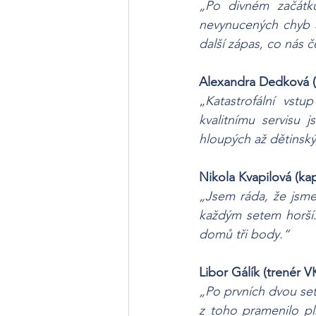
„Po divném začátku
nevynucených chyb a
další zápas, co nás č
Alexandra Dedková (
„
Katastrofální vst
kvalitnímu servisu 
hloupých až dětinský
Nikola Kvapilová (ka
„Jsem ráda, že jsme
každým setem horší. 
domů tři body.“ 
Libor Gálík (trenér V
„Po prvních dvou set
z toho pramenilo pl