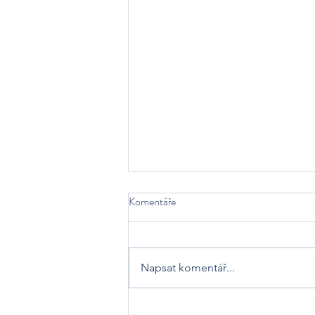
Komentáře
Napsat komentář...
KAROLÍNA PLANKOVÁ 🔥🦅