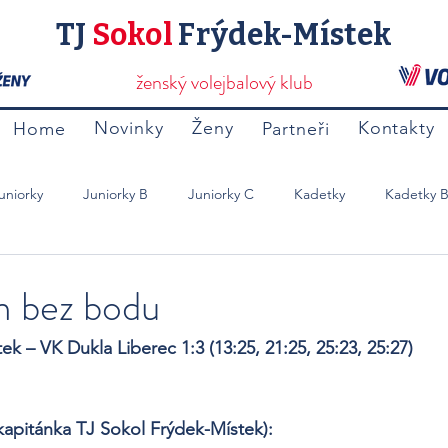
TJ
Sokol
Frýdek-Místek
ženský volejbalový klub
Novinky
Ženy
Kontakty
Home
Partneři
uniorky
Juniorky B
Juniorky C
Kadetky
Kadetky 
Mladší Žačky B
Přípravky
Ostatní
m bez bodu
k – VK Dukla Liberec 1:3 (13:25, 21:25, 25:23, 25:27)
kapitánka TJ Sokol Frýdek-Místek): 