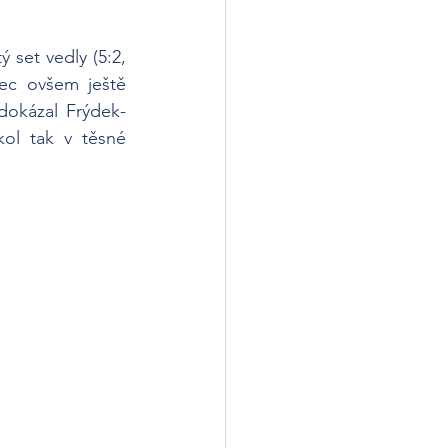
set vedly (5:2, 
ec ovšem ještě 
dokázal Frýdek-
ol tak v těsné 