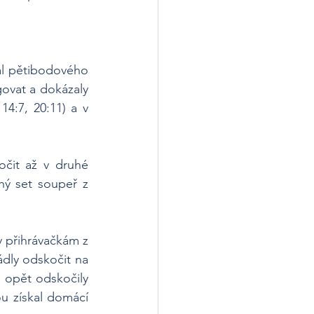
al pětibodového 
ovat a dokázaly 
14:7, 20:11) a v 
čit až v druhé 
hý set soupeř z 
y přihrávačkám z 
dly odskočit na 
 opět odskočily 
u získal domácí 