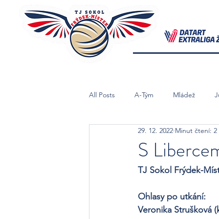
All Posts
A-Tým
Mládež
J
29. 12. 2022
Minut čtení: 2
Starší Žačky B
Mladší Žačky
S Liberce
TJ Sokol Frýdek-Míste
Ohlasy po utkání:
Veronika Strušková (