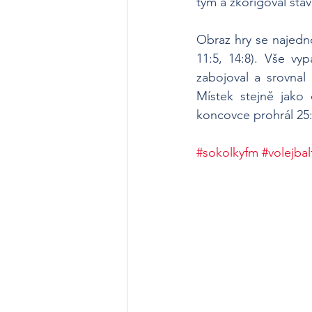
tým a zkorigoval stav
Obraz hry se najedno
11:5, 14:8). Vše vy
zabojoval a srovnal
Místek stejně jako 
koncovce prohrál 25:
#sokolkyfm
#volejba