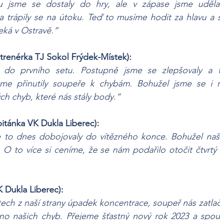
 jsme se dostaly do hry, ale v zápase jsme udělal
 trápily se na útoku. Teď to musíme hodit za hlavu a s
eká v Ostravě.“
trenérka TJ Sokol Frýdek-Místek):
up do prvního setu. Postupně jsme se zlepšovaly a t
jsme přinutily soupeře k chybám. Bohužel jsme se i m
ch chyb, které nás stály body.“ 
pitánka VK Dukla Liberec): 
 to dnes dobojovaly do vítězného konce. Bohužel naše
O to více si ceníme, že se nám podařilo otočit čtvrtý 
K Dukla Liberec):
ech z naší strany úpadek koncentrace, soupeř nás zatlačil
no našich chyb. Přejeme šťastný nový rok 2023 a spous