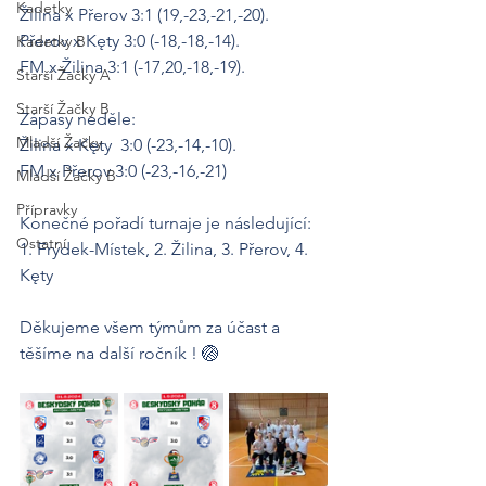
Kadetky
Žilina x Přerov 3:1 (19,-23,-21,-20).
Přerov x Kęty 3:0 (-18,-18,-14).
Kadetky B
FM x Žilina 3:1 (-17,20,-18,-19).
Starší Žačky A
Starší Žačky B
Zápasy neděle:
Mladší Žačky
Žilina x Kęty  3:0 (-23,-14,-10).
FM x Přerov 3:0 (-23,-16,-21)
Mladší Žačky B
Přípravky
Konečné pořadí turnaje je následující: 
Ostatní
1. Frýdek-Místek, 2. Žilina, 3. Přerov, 4. 
Kęty
Děkujeme všem týmům za účast a 
těšíme na další ročník ! 🏐