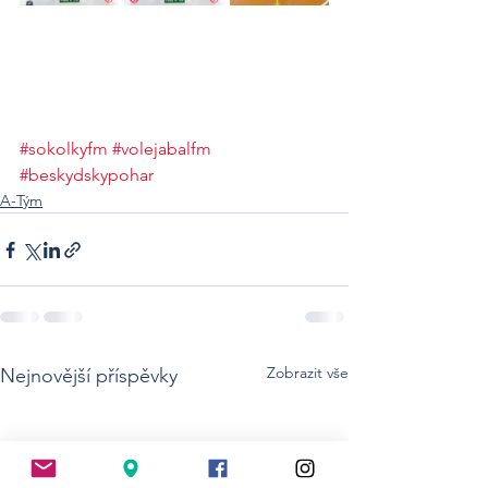
#sokolkyfm
#volejabalfm
#beskydskypohar
A-Tým
Zobrazit vše
Nejnovější příspěvky