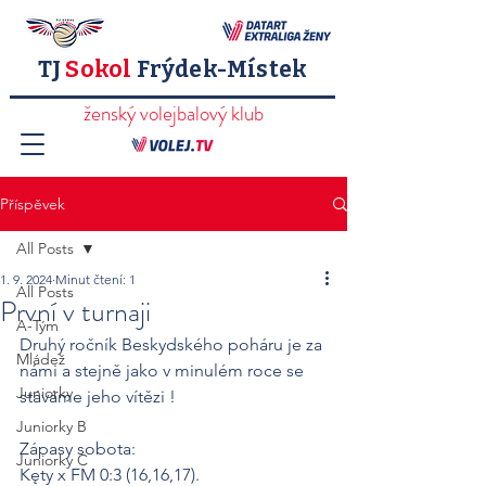
TJ
Sokol
Frýdek-Místek
ženský volejbalový klub
Příspěvek
All Posts
1. 9. 2024
Minut čtení: 1
All Posts
První v turnaji
A-Tým
Druhý ročník Beskydského poháru je za 
Mládež
námi a stejně jako v minulém roce se 
Juniorky
stáváme jeho vítězi !
Juniorky B
Zápasy sobota:
Juniorky C
Kęty x FM 0:3 (16,16,17).