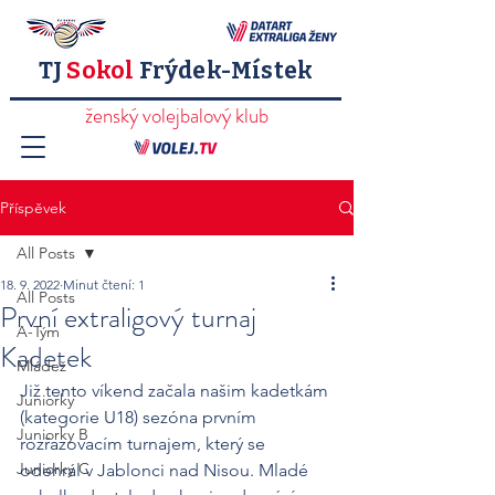
TJ
Sokol
Frýdek-Místek
ženský volejbalový klub
Příspěvek
All Posts
18. 9. 2022
Minut čtení: 1
All Posts
První extraligový turnaj
A-Tým
Kadetek
Mládež
Již tento víkend začala našim kadetkám 
Juniorky
(kategorie U18) sezóna prvním 
Juniorky B
rozřazovacím turnajem, který se 
Juniorky C
odehrál v Jablonci nad Nisou. Mladé 