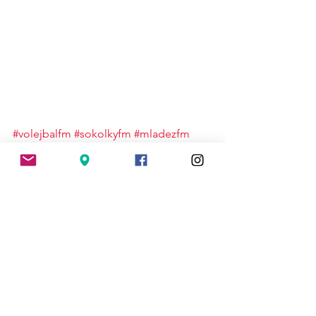
#volejbalfm
#sokolkyfm
#mladezfm
#kadetky
Kadetky
Mládež
Zobrazit vše
Nejnovější příspěvky