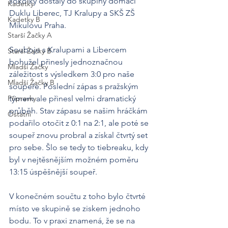
sokolky dostaly do skupiny domácí 
Kadetky
Duklu Liberec, TJ Kralupy a SKŠ ZŠ 
Kadetky B
Mikulovu Praha. 
Starší Žačky A
Souboje s Kralupami a Libercem 
Starší Žačky B
bohužel přinesly jednoznačnou 
Mladší Žačky
záležitost s výsledkem 3:0 pro naše 
Mladší Žačky B
soupeře. Poslední zápas s pražským 
Přípravky
týmem ale přinesl velmi dramatický 
průběh. Stav zápasu se našim hráčkám 
Ostatní
podařilo otočit z 0:1 na 2:1, ale poté se 
soupeř znovu probral a získal čtvrtý set 
pro sebe. Šlo se tedy to tiebreaku, kdy 
byl v nejtěsnějším možném poměru 
13:15 úspěšnější soupeř. 
V konečném součtu z toho bylo čtvrté 
místo ve skupině se ziskem jednoho 
bodu. To v praxi znamená, že se na 