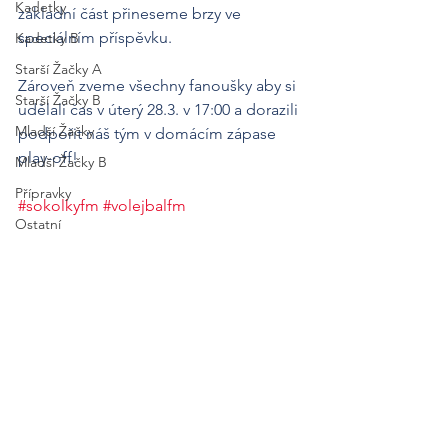
Kadetky
základní část přineseme brzy ve 
speciálním příspěvku. 
Kadetky B
Starší Žačky A
Zároveň zveme všechny fanoušky aby si 
Starší Žačky B
udělali čas v úterý 28.3. v 17:00 a dorazili 
Mladší Žačky
podpořit náš tým v domácím zápase 
play-off! 
Mladší Žačky B
Přípravky
#sokolkyfm
#volejbalfm
Ostatní