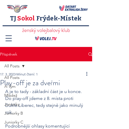
TJ
Sokol
Frýdek-Místek
ženský volejbalový klub
Příspěvek
All Posts
17. 3. 2023
Minut čtení: 1
All Posts
Play-off je za dveřmi
A-Tým
A je to tady - základní část je u konce. 
Mládež
Do play-off jdeme z 8. místa proti 
Juniorky
Dukle Liberec, tedy stejně jako minulý 
rok. 
Juniorky B
Juniorky C
Podrobnější ohlasy komentující 