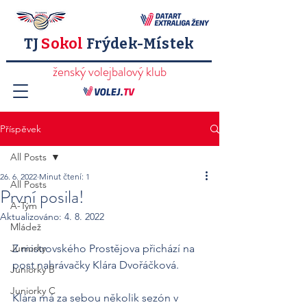
TJ
Sokol
Frýdek-Místek
ženský volejbalový klub
Příspěvek
All Posts
26. 6. 2022
Minut čtení: 1
All Posts
První posila!
A-Tým
Aktualizováno:
4. 8. 2022
Mládež
Juniorky
Z mistrovského Prostějova přichází na 
post nahrávačky Klára Dvořáčková.
Juniorky B
Juniorky C
Klára má za sebou několik sezón v 