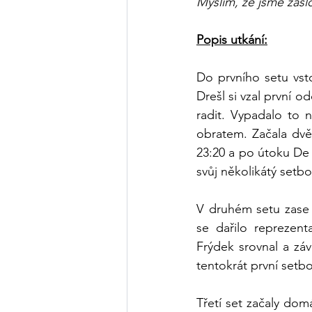
Myslím, že jsme zasl
Popis utkání:
Do prvního setu vsto
Drešl si vzal první 
radit. Vypadalo to n
obratem. Začala dvě
23:20 a po útoku De 
svůj několikátý setbo
V druhém setu zase 
se dařilo reprezent
Frýdek srovnal a zá
tentokrát první setbol
Třetí set začaly dom