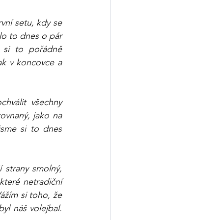
ní setu, kdy se 
o to dnes o pár 
si to pořádně 
k v koncovce a 
hválit všechny 
ovnaný, jako na 
sme si to dnes 
í strany smolný, 
eré netradiční 
ážím si toho, že 
yl náš volejbal. 