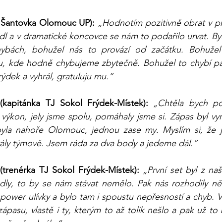
K Šantovka Olomouc UP):
„Hodnotím pozitivně obrat v prv
 a v dramatické koncovce se nám to podařilo urvat. Byl
ybách, bohužel nás to provází od začátku. Bohužel 
u, kde hodně chybujeme zbytečně. Bohužel to chybí pa
ýdek a vyhrál, gratuluju mu.”
(kapitánka TJ Sokol Frýdek-Místek):
„Chtěla bych poc
 výkon, jely jsme spolu, pomáhaly jsme si. Zápas byl vyr
yla nahoře Olomouc, jednou zase my. Myslím si, že j
hrály týmově. Jsem ráda za dva body a jedeme dál.”
trenérka TJ Sokol Frýdek-Místek):
„První set byl z naš
ly, to by se nám stávat nemělo. Pak nás rozhodily někt
 power ulívky a bylo tam i spoustu nepřesností a chyb. V
zápasu, vlastě i ty, kterým to až tolik nešlo a pak už to b