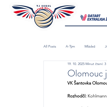
All Posts
A-Tým
Mládež
J
19. 10. 2025
Minut čtení: 3
Starší Žačky B
Mladší Žačky
Olomouc js
VK Šantovka Olomouc 
Rozhodčí: 
Kohlmann,