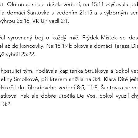
out. Olomouc si ale držela vedení, na 15:11 zvyšovala je
la domácí Šantovka s vedením 21:15 a s výborným serv
ýhrou 25:16. VK UP vedl 2:1.
čal vyrovnaný boj o každý míč. Frýdek-Místek se dos
žel až do koncovky. Na 18:19 blokovala domácí Tereza Diat
yž vyhrál 25:22.
 hostující tým. Podávala kapitánka Strušková a Sokol ve
efíny Smolkové, při kterém snížila na 3:4. Klára Dítě je
dskočil do tříbodového vedení 8:5, 11:8. Šantovka se vrát
iatková. Pak ale dobře útočila De Vos, Sokol využil c
í 3:2.