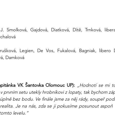
 J. Smolková, Gajdová, Diatková, Dítě, Trnková, liber
rchalová
trušková, Legien, De Vos, Fukalová, Bagniak, libero
vá, Damková
kapitánka VK Šantovka Olomouc UP): 
„Hodnotí se mi to
v prvním setu utekly hrobníkovi z lopaty, tak bychom záp
úplně bez bodu. Ve finále jsme za něj rády, soupeř podal 
 realita. Je na nás, zda se ji pokusíme posunout aspoň
omto levelu.“