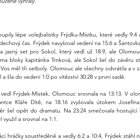
ouženě vyhrály.“
upily lépe volejbalistky Frýdku-Místku, které vedly 9:4 
oddechový čas. Frýdek navyšoval vedení na 15:6 a Šantovka
a jasný set pro Sokol, který vedl už 18:9, ale Olomouc
ma bloky kapitánka Trnková, ale Sokol šel do závěru st
Vos měl tři setboly. Olomouc ale všechny odvrátila a v z
l a šla do vedení 1:0 po vítězství 30:28 v první sadě.
vedl Frýdek-Místek, Olomouc srovnala na 13:13. V ol
antce Kláře Dítě, na 18:16 zvyšovala útokem Josefína
věr šel opět do dramatu. Na 23:24 smečovala hostující 
 využil a srovnal na 1:1.
ácí hráčky soustředěně a vedly 6:2 a 10:4, Frýdek stáhl n