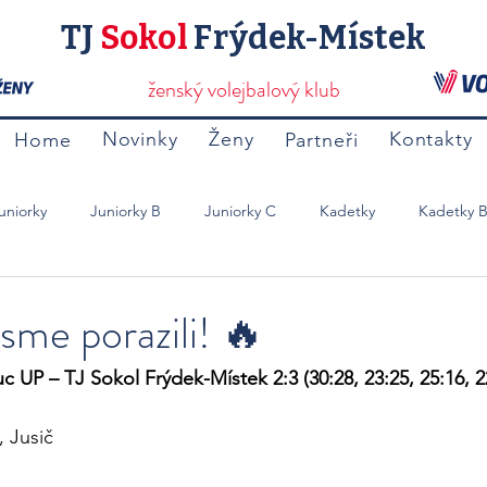
TJ
Sokol
Frýdek-Místek
ženský volejbalový klub
Novinky
Ženy
Kontakty
Home
Partneři
uniorky
Juniorky B
Juniorky C
Kadetky
Kadetky 
Mladší Žačky B
Přípravky
Ostatní
me porazili! 🔥
UP – TJ Sokol Frýdek-Místek 2:3 (30:28, 23:25, 25:16, 22
 Jusič