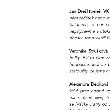
Jan Drešl (trenér V
nám začátek nepovedl
balonech, o pár ch
nepřipravíme v útok
dneska toho využil Fr
Veronika Strušková 
holky. Byl to týmový
houpačce, jednou b
zasloužily, že jsme 
Alexandra Dedková (
když jsme hodně ved
míče, různé ulívky či
se hráčky vrátily do 