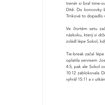
trenér si bral time-
Dítě. Do koncovky š
Trnkové to dopadlo v
Ve čtvrtém setu za
náskoku, který si dr
zvládl lépe Sokol, kd
Tie-break začal lépe
oplatila servisem Jos
4:5, pak ale Sokol o
10:12 zablokovala D
vyhrál 15:11 a v utkán