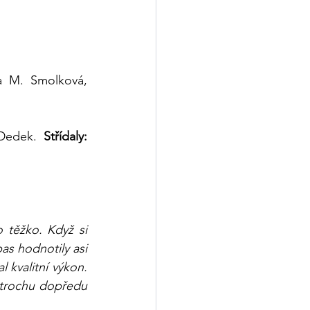
a M. Smolková, 
 Dedek. 
Střídaly: 
 těžko. Když si 
as hodnotily asi 
kvalitní výkon. 
 trochu dopředu 