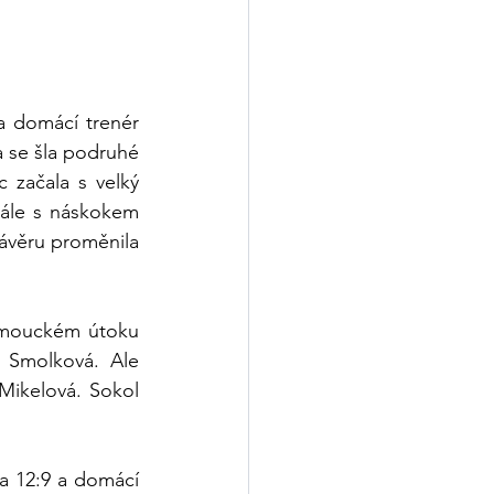
a domácí trenér 
 se šla podruhé 
 začala s velký 
ále s náskokem 
ávěru proměnila 
omouckém útoku 
 Smolková. Ale 
Mikelová. Sokol 
a 12:9 a domácí 