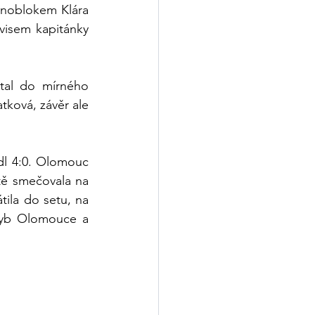
dnoblokem Klára 
isem kapitánky 
tal do mírného 
ková, závěr ale 
dl 4:0. Olomouc 
ště smečovala na 
ila do setu, na 
hyb Olomouce a 