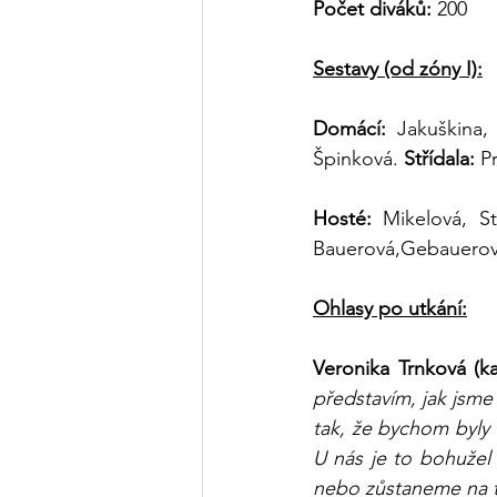
Počet diváků: 
200
Sestavy (od zóny I):
Domácí:
 Jakuškina,
Špinková. 
Střídala:
 P
Hosté: 
Mikelová, S
Bauerová,Gebauero
Ohlasy po utkání:
Veronika Trnková (
představím, jak jsme 
tak, že bychom byly 
U nás je to bohužel
nebo zůstaneme na t