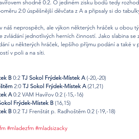
Havířovem shodně 0:2. O jediném zisku bodů tedy rozhod
oměru 2:0 úspěšnější děvčata z A a připsaly si do tabulky
 v náš neprospěch, ale výkon některých hráček u obou 
ve zvládání jednotlivých herních činností. Jako slabina se 
dání u některých hráček, lepšího příjmu podání a také v 
stí v poli a na síti.
tek B
 0:2 
TJ Sokol Frýdek-Místek A
 (-20,-20)
oštěm
 2:0
 TJ Sokol Frýdek-Místek A
 (21,21)
tek A
 0:2 VAM Havířov 0:2 (-15,-16)
Sokol Frýdek-Místek B
 (16,15)
tek B
 0:2 TJ Frenštát p. Radhoštěm 0:2 (-19,-18)
yfm
#mladezfm
#mladsizacky