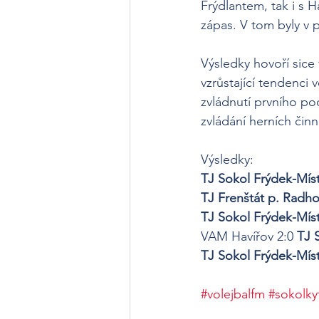
Frýdlantem, tak i s 
zápas. V tom byly v p
Výsledky hovoří sice
vzrůstající tendenci 
zvládnutí prvního po
zvládání herních činno
Výsledky:
TJ Sokol Frýdek-Mís
TJ Frenštát p. Radh
TJ Sokol Frýdek-Mís
VAM Havířov 2:0 
TJ 
TJ Sokol Frýdek-Mís
#volejbalfm
#sokolk