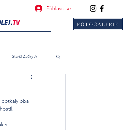
Přihlásit se
FOTOGALERIE
B
Starší Žačky A
t potkaly oba 
hostil.
ak s 