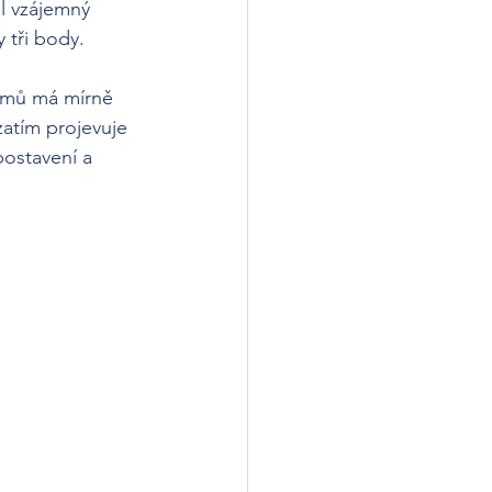
l vzájemný 
 tři body.
týmů má mírně 
zatím projevuje 
postavení a 