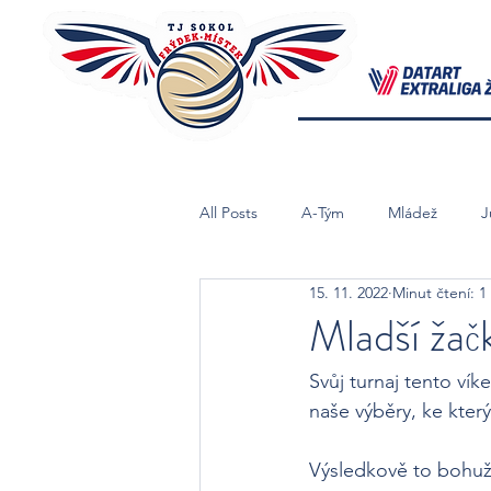
All Posts
A-Tým
Mládež
J
15. 11. 2022
Minut čtení: 1
Starší Žačky B
Mladší Žačky
Mladší žač
Svůj turnaj tento vík
naše výběry, ke který
Výsledkově to bohužel 