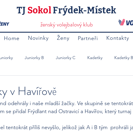
TJ
Sokol
Frýdek-Místek
ženský volejbalový klub
Novinky
Ženy
Kontakty
Home
Partneři
uniorky
Juniorky B
Juniorky C
Kadetky
Kadetky 
Mladší Žačky B
Přípravky
Ostatní
ky v Havířově
end odehrály i naše mladší žačky. Ve skupině se tentokrá
m se přidal Frýdlant nad Ostravicí a Havířov, který turnaj 
tentokrát příliš nevyšlo, jelikož jak A i B tým  prohráli j