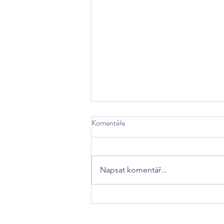
Komentáře
Napsat komentář...
Starší žačky míří na MČR! 🔥