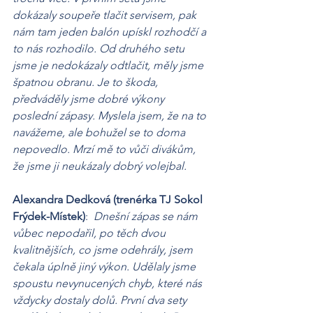
dokázaly soupeře tlačit servisem, pak 
nám tam jeden balón upískl rozhodčí a 
to nás rozhodilo. Od druhého setu 
jsme je nedokázaly odtlačit, měly jsme 
špatnou obranu. Je to škoda, 
předváděly jsme dobré výkony 
poslední zápasy. Myslela jsem, že na to 
navážeme, ale bohužel se to doma 
nepovedlo. Mrzí mě to vůči divákům, 
že jsme ji neukázaly dobrý volejbal.
Alexandra Dedková (trenérka TJ Sokol 
Frýdek-Místek)
: 
 Dnešní zápas se nám 
vůbec nepodařil, po těch dvou 
kvalitnějších, co jsme odehrály, jsem 
čekala úplně jiný výkon. Udělaly jsme 
spoustu nevynucených chyb, které nás 
vždycky dostaly dolů. První dva sety 