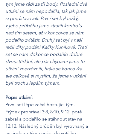
tým jsme rádi za tři body. Poslední dvě 
utkání se nám nepodařila, tak jak jsme 
si představovali. První set byl těžký, 
v jeho průběhu jsme ztratili kontrolu 
nad tím setem, až v koncovce se nám 
podařilo zvítězit. Druhý set byl v naší 
režii díky podání Kačky Kuníkové. Třetí 
set se nám dokonce podařilo dobré 
dvoustřídání, ale pár chybami jsme to 
utkání znervóznili, hrála se koncovka 
ale celkově si myslím, že jsme v utkání 
byli trochu lepším týmem.
Popis utkání:
První set lépe začal hostující tým. 
Frýdek prohrával 3:8, 8:10, 9:12, poté 
zabral a podařilo se stáhnout stav na 
12:12. Následný průběh byl vyrovnaný a 
ani jeden z týmu nešel do většího 