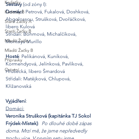
Kadetky
Sestavy
 (od zóny I):
Domácí
: Petrová, Fukalová, Doshková, 
Kadetky B
Abgolossou, Strušková, Dvořáčková,  
Starší Žačky A
libero Kulová
Starší Žačky B
Střídali: Böhmová, Michalčíková, 
Mladší Žačky
Montoya Murillo
Mladší Žačky B
Hosté
: Pelikánová, Kuníková, 
Přípravky
Kormendyová, Jelínková, Pavlíková, 
Ostatní
Hrušecká, libero Šmardová
Střídali: Matějková, Chlupová, 
Křižanovská
Vyjádření
:
Domácí:
Veronika Strušková (kapitánka TJ Sokol 
Frýdek-Místek)
:  
Po dlouhé době zápas 
doma. Mrzí mě, že jsme nepředvedly 
trochu více. V prvním setu jsme 