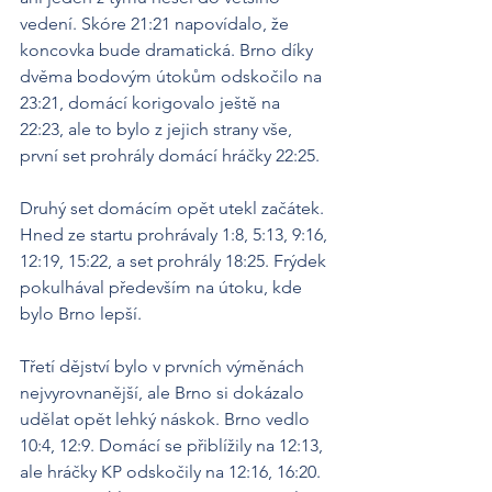
vedení. Skóre 21:21 napovídalo, že 
koncovka bude dramatická. Brno díky 
dvěma bodovým útokům odskočilo na 
23:21, domácí korigovalo ještě na 
22:23, ale to bylo z jejich strany vše, 
první set prohrály domácí hráčky 22:25.
Druhý set domácím opět utekl začátek. 
Hned ze startu prohrávaly 1:8, 5:13, 9:16, 
12:19, 15:22, a set prohrály 18:25. Frýdek 
pokulhával především na útoku, kde 
bylo Brno lepší.
Třetí dějství bylo v prvních výměnách 
nejvyrovnanější, ale Brno si dokázalo 
udělat opět lehký náskok. Brno vedlo 
10:4, 12:9. Domácí se přiblížily na 12:13, 
ale hráčky KP odskočily na 12:16, 16:20. 