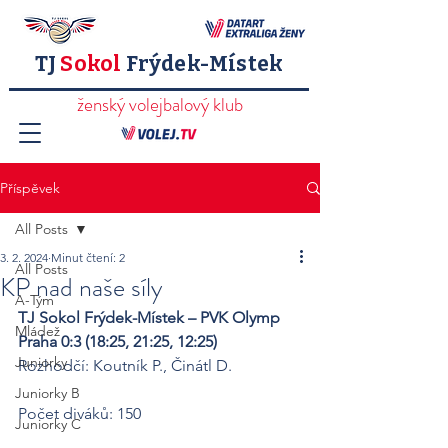
TJ
Sokol
Frýdek-Místek
ženský volejbalový klub
Příspěvek
All Posts
3. 2. 2024
Minut čtení: 2
All Posts
KP nad naše síly
A-Tým
TJ Sokol Frýdek-Místek – PVK Olymp 
Mládež
Praha 0:3 (18:25, 21:25, 12:25)
Juniorky
Rozhodčí: Koutník P., Činátl D.
Juniorky B
Počet diváků: 150
Juniorky C