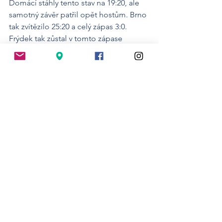
Domácí stáhly tento stav na 19:20, ale 
samotný závěr patřil opět hostům. Brno 
tak zvítězilo 25:20 a celý zápas 3:0. 
Frýdek tak zůstal v tomto zápase 
bodově na prázdno.