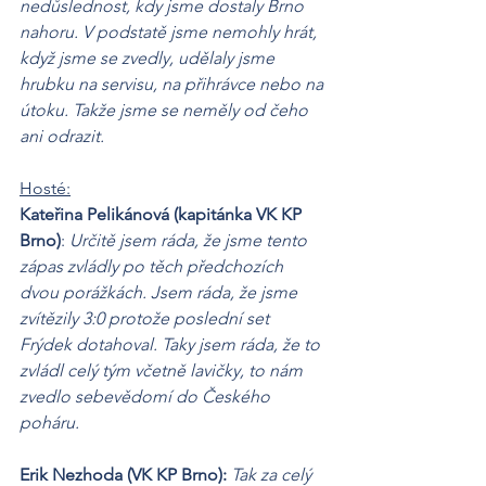
nedůslednost, kdy jsme dostaly Brno 
nahoru. V podstatě jsme nemohly hrát, 
když jsme se zvedly, udělaly jsme 
hrubku na servisu, na přihrávce nebo na 
útoku. Takže jsme se neměly od čeho 
ani odrazit.
Hosté:
Kateřina Pelikánová (kapitánka VK KP 
Brno)
:
 Určitě jsem ráda, že jsme tento 
zápas zvládly po těch předchozích 
dvou porážkách. Jsem ráda, že jsme 
zvítězily 3:0 protože poslední set 
Frýdek dotahoval. Taky jsem ráda, že to 
zvládl celý tým včetně lavičky, to nám 
zvedlo sebevědomí do Českého 
poháru.
Erik Nezhoda (VK KP Brno):
Tak za celý 