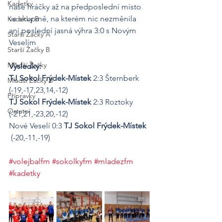
Kadetky
naše hráčky až na předposlední místo 
ve skupině, na kterém nic nezměnila 
Kadetky B
ani poslední jasná výhra 3:0 s Novým 
Starší Žačky A
Veselím
Starší Žačky B
Mladší Žačky
Výsledky:
TJ Sokol Frýdek-Místek
 2:3 Šternberk 
Mladší Žačky B
(-19,-17,23,14,-12)
Přípravky
TJ Sokol Frýdek-Místek
 2:3 Roztoky 
Ostatní
(-21,21,-23,20,-12)
Nové Veselí 0:3 
TJ Sokol Frýdek-Místek
 (-20,-11,-19)
#volejbalfm
#sokolkyfm
#mladezfm
#kadetky