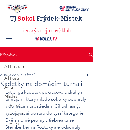
TJ
Sokol
Frýdek-Místek
ženský volejbalový klub
Příspěvek
All Posts
2. 10. 2022
Minut čtení: 1
All Posts
Kadetky na domácím turnaji
A-Tým
Extraliga kadetek pokračovala druhým 
Mládež
turnajem, který mladé sokolky odehrály 
Juniorky
v domácím prostředím. Cíl byl jasný, 
vybojovat si postup do vyšší kategorie. 
Juniorky B
Dvě smolné prohry v tiebreaku se 
Juniorky C
Šternberkem a Roztoky ale odsunuly 