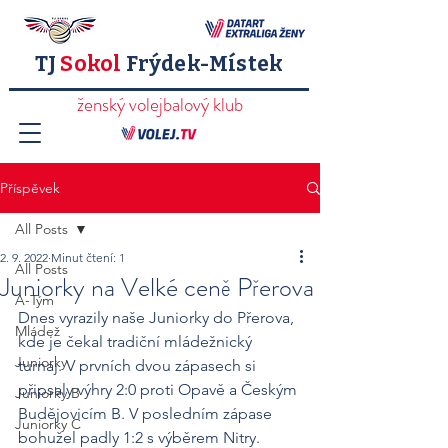
TJ
Sokol
Frýdek-Místek
ženský volejbalový klub
Příspěvek
All Posts
2. 9. 2022
Minut čtení: 1
All Posts
Juniorky na Velké ceně Přerova
A-Tým
Dnes vyrazily naše Juniorky do Přerova, 
Mládež
kde je čekal tradiční mládežnický 
Juniorky
turnaj. V prvních dvou zápasech si 
připsaly výhry 2:0 proti Opavě a Českým 
Juniorky B
Budějovicím B. V posledním zápase 
Juniorky C
bohužel padly 1:2 s výběrem Nitry. 