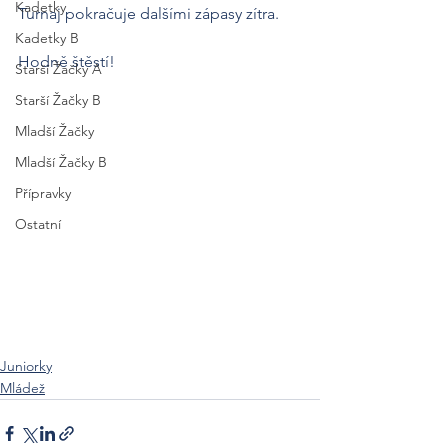
Kadetky
Turnaj pokračuje dalšími zápasy zítra. 
Kadetky B
Hodně štěstí!
Starší Žačky A
Starší Žačky B
Mladší Žačky
Mladší Žačky B
Přípravky
Ostatní
Juniorky
Mládež