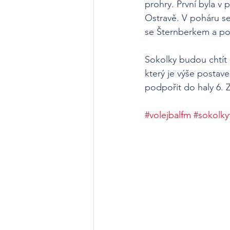
prohry. První byla v
Ostravě. V poháru se 
se Šternberkem a pos
Sokolky budou chtít 
který je výše postav
podpořit do haly 6. 
#volejbalfm
#sokolk