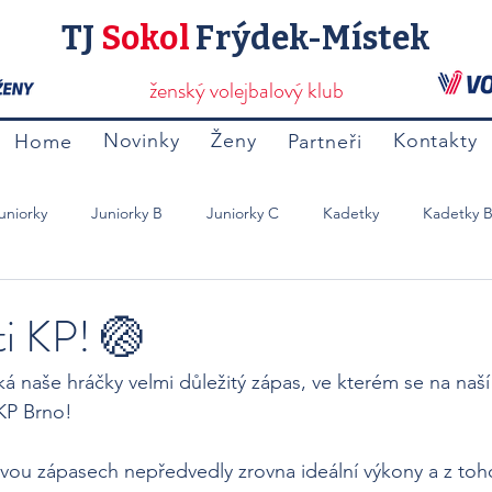
TJ
Sokol
Frýdek-Místek
ženský volejbalový klub
Novinky
Ženy
Kontakty
Home
Partneři
uniorky
Juniorky B
Juniorky C
Kadetky
Kadetky 
Mladší Žačky B
Přípravky
Ostatní
i KP! 🏐
ká naše hráčky velmi důležitý zápas, ve kterém se na naš
KP Brno!
vou zápasech nepředvedly zrovna ideální výkony a z toho