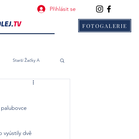
Přihlásit se
FOTOGALERIE
B
Starší Žačky A
í palubovce 
 vyústily dvě 