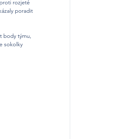
roti rozjeté 
kázaly poradit 
t body týmu, 
e sokolky 