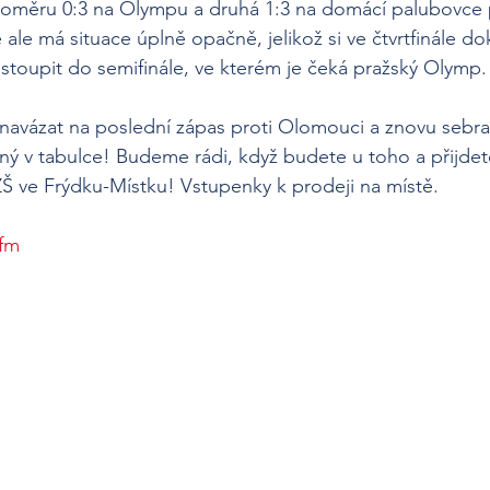
 poměru 0:3 na Olympu a druhá 1:3 na domácí palubovce p
ale má situace úplně opačně, jelikož si ve čtvrtfinále do
toupit do semifinále, ve kterém je čeká pražský Olymp.
navázat na poslední zápas proti Olomouci a znovu sebra
ený v tabulce! Budeme rádi, když budete u toho a přijdet
ZŠ ve Frýdku-Místku! Vstupenky k prodeji na místě.
yfm