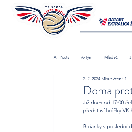
All Posts
A-Tým
Mládež
J
2. 2. 2024
Minut čtení: 1
Starší Žačky B
Mladší Žačky
Doma prot
Již dnes od 17:00 če
představí hráčky VK 
Brňanky v poslední d