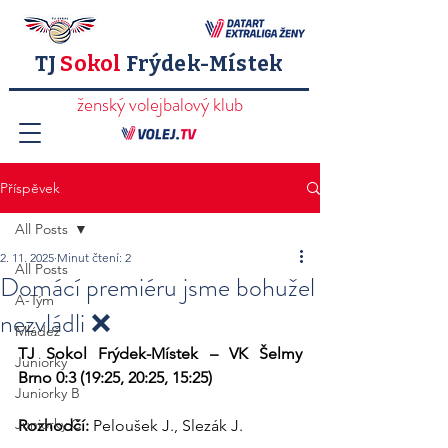
TJ
Sokol
Frýdek-Místek
ženský volejbalový klub
Příspěvek
All Posts
2. 11. 2025
Minut čtení: 2
All Posts
Domácí premiéru jsme bohužel
A-Tým
nezvládli ❌
Mládež
TJ Sokol Frýdek-Místek – VK Šelmy 
Juniorky
Brno 0:3 (19:25, 20:25, 15:25)
Juniorky B
Juniorky C
Rozhodčí:
 Peloušek J., Slezák J.