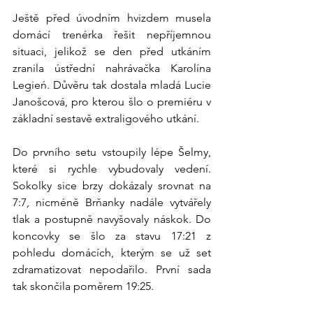
Ještě před úvodním hvizdem musela 
domácí trenérka řešit nepříjemnou 
situaci, jelikož se den před utkáním 
zranila ústřední nahrávačka Karolína 
Legień. Důvěru tak dostala mladá Lucie 
Janošcová, pro kterou šlo o premiéru v 
základní sestavě extraligového utkání.
Do prvního setu vstoupily lépe Šelmy, 
které si rychle vybudovaly vedení. 
Sokolky sice brzy dokázaly srovnat na 
7:7, nicméně Brňanky nadále vytvářely 
tlak a postupně navyšovaly náskok. Do 
koncovky se šlo za stavu 17:21 z 
pohledu domácích, kterým se už set 
zdramatizovat nepodařilo. První sada 
tak skončila poměrem 19:25.