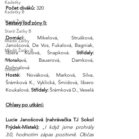
Kadetky
Počet diváků:
 320
Kadetky B
Starší Žačky A
Sestavy (od zóny I):
Starší Žačky B
Domácí: 
Mikelová, Strušková, 
Mladší Žačky
Janošcová, De Vos, Fukalová, Bagniak, 
Mladší Žačky B
libera Kulová, Šnapková. 
Střídaly:
Přípravky
Motalová, Bauerová, Damková, 
Dohnalová
Ostatní
Hosté:
 Nováková, Marková, Silva, 
Šrámková K., Vyklická, Šmídová, libero 
Koukalová. 
Střídaly: 
Šrámková D., Veselá
Ohlasy po utkání:
Lucie Janošcová (nahrávačka TJ Sokol 
Frýdek-Místek):
„I když jsme prohrály 
3:0, hodnotím zápas pozitivně. Občas 