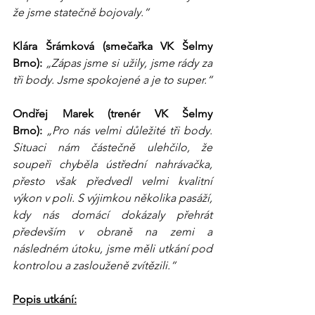
že jsme statečně bojovaly.“
Klára Šrámková (smečařka VK Šelmy 
Brno):
„Zápas jsme si užily, jsme rády za 
tři body. Jsme spokojené a je to super.“
Ondřej Marek (trenér VK Šelmy 
Brno):
„Pro nás velmi důležité tři body. 
Situaci nám částečně ulehčilo, že 
soupeři chyběla ústřední nahrávačka, 
přesto však předvedl velmi kvalitní 
výkon v poli. S výjimkou několika pasáží, 
kdy nás domácí dokázaly přehrát 
především v obraně na zemi a 
následném útoku, jsme měli utkání pod 
kontrolou a zaslouženě zvítězili.“
Popis utkání: