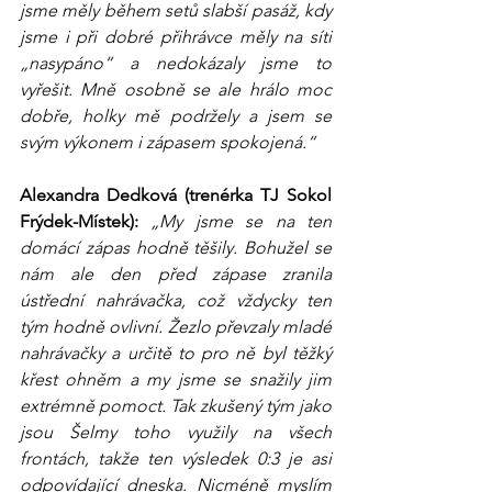
jsme měly během setů slabší pasáž, kdy 
jsme i při dobré přihrávce měly na síti 
„nasypáno“ a nedokázaly jsme to 
vyřešit. Mně osobně se ale hrálo moc 
dobře, holky mě podržely a jsem se 
svým výkonem i zápasem spokojená.“
Alexandra Dedková (trenérka TJ Sokol 
Frýdek-Místek): 
„My jsme se na ten 
domácí zápas hodně těšily. Bohužel se 
nám ale den před zápase zranila 
ústřední nahrávačka, což vždycky ten 
tým hodně ovlivní. Žezlo převzaly mladé 
nahrávačky a určitě to pro ně byl těžký 
křest ohněm a my jsme se snažily jim 
extrémně pomoct. Tak zkušený tým jako 
jsou Šelmy toho využily na všech 
frontách, takže ten výsledek 0:3 je asi 
odpovídající dneska. Nicméně myslím 