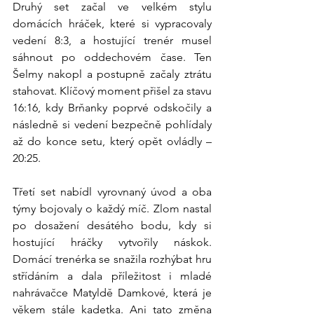
Druhý set začal ve velkém stylu 
domácích hráček, které si vypracovaly 
vedení 8:3, a hostující trenér musel 
sáhnout po oddechovém čase. Ten 
Šelmy nakopl a postupně začaly ztrátu 
stahovat. Klíčový moment přišel za stavu 
16:16, kdy Brňanky poprvé odskočily a 
následně si vedení bezpečně pohlídaly 
až do konce setu, který opět ovládly – 
20:25.
Třetí set nabídl vyrovnaný úvod a oba 
týmy bojovaly o každý míč. Zlom nastal 
po dosažení desátého bodu, kdy si 
hostující hráčky vytvořily náskok. 
Domácí trenérka se snažila rozhýbat hru 
střídáním a dala příležitost i mladé 
nahrávačce Matyldě Damkové, která je 
věkem stále kadetka. Ani tato změna 