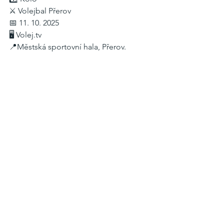
⚔️ Volejbal Přerov
📅 11. 10. 2025
🖥️ 
Volej.tv
📍Městská sportovní hala, Přerov.