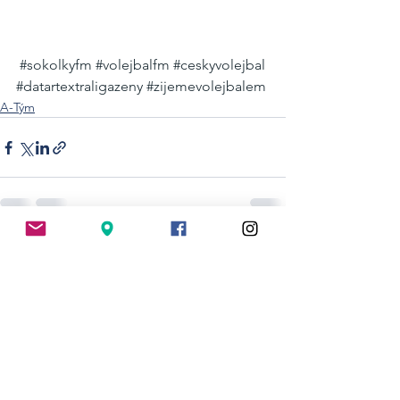
#sokolkyfm
#volejbalfm
#ceskyvolejbal
#datartextraligazeny
#zijemevolejbalem
A-Tým
Zobrazit vše
Nejnovější příspěvky