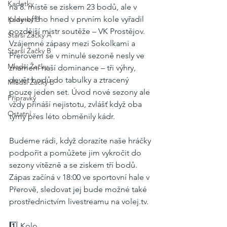
Kadetky
na 8. místě se ziskem 23 bodů, ale v 
play-off ho hned v prvním kole vyřadil 
Kadetky B
pozdější mistr soutěže – VK Prostějov. 
Starší Žačky A
Vzájemné zápasy mezi Sokolkami a 
Starší Žačky B
Přerovem se v minulé sezoně nesly ve 
Mladší Žačky
znamení naší dominance – tři výhry, 
devět bodů do tabulky a ztracený 
Mladší Žačky B
pouze jeden set. Úvod nové sezony ale 
Přípravky
vždy přináší nejistotu, zvlášť když oba 
Ostatní
týmy přes léto obměnily kádr.
Budeme rádi, když dorazíte naše hráčky 
podpořit a pomůžete jim vykročit do 
sezony vítězně a se ziskem tří bodů. 
Zápas začíná v 18:00 ve sportovní hale v 
Přerově, sledovat jej bude možné také 
prostřednictvím livestreamu na 
volej.tv
.
1️⃣ Kolo