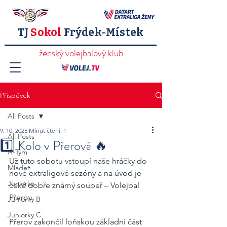
TJ
Sokol
Frýdek-Místek
ženský volejbalový klub
Příspěvek
All Posts
9. 10. 2025
Minut čtení: 1
All Posts
1️⃣ Kolo v Přerově 🔥
A-Tým
Už tuto sobotu vstoupí naše hráčky do 
Mládež
nové extraligové sezóny a na úvod je 
Juniorky
čeká dobře známý soupeř – Volejbal 
Přerov.
Juniorky B
Juniorky C
Přerov zakončil loňskou základní část 