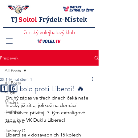
TJ
Sokol
Frýdek-Místek
ženský volejbalový klub
Příspěvek
All Posts
23. 1.
Minut čtení: 1
All Posts
1️⃣6️⃣ kolo proti Liberci! 🔥
A-Tým
Druhý zápas ve třech dnech čeká naše 
Mládež
hráčky již zítra, jelikož na domácí 
Juniorky
palubovce přivítají 3. tým extraligové 
tabulky – VK Duklu Liberec!
Juniorky B
Juniorky C
Liberci se v dosavadních 15 kolech 