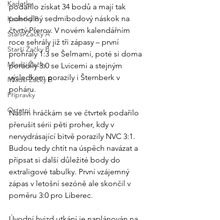
Kadetky
podařilo získat 34 bodů a mají tak 
pohodlný sedmibodový náskok na 
Kadetky B
čtvrtý Přerov. V novém kalendářním 
Starší Žačky A
roce sehrály již tři zápasy – první 
Starší Žačky B
prohrály 1:3 se Šelmami, poté si doma 
Mladší Žačky
poradily 3:0 se Lvicemi a stejným 
výsledkem porazily i Šternberk v 
Mladší Žačky B
poháru.
Přípravky
Ostatní
Našim hráčkám se ve čtvrtek podařilo 
přerušit sérii pěti proher, kdy v 
nervydrásající bitvě porazily NVC 3:1. 
Budou tedy chtít na úspěch navázat a 
připsat si další důležité body do 
extraligové tabulky. První vzájemný 
zápas v letošní sezóně ale skončil v 
poměru 3:0 pro Liberec.
Úvodní hvizd utkání je naplánován na 