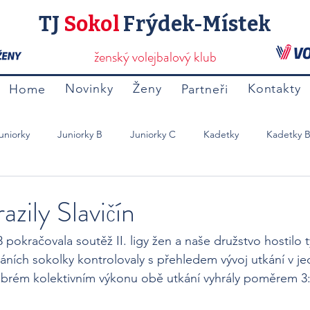
TJ
Sokol
Frýdek-Místek
ženský volejbalový klub
Novinky
Ženy
Kontakty
Home
Partneři
uniorky
Juniorky B
Juniorky C
Kadetky
Kadetky 
Mladší Žačky B
Přípravky
Ostatní
zily Slavičín
 pokračovala soutěž II. ligy žen a naše družstvo hostilo 
áních sokolky kontrolovaly s přehledem vývoj utkání v je
obrém kolektivním výkonu obě utkání vyhrály poměrem 3: