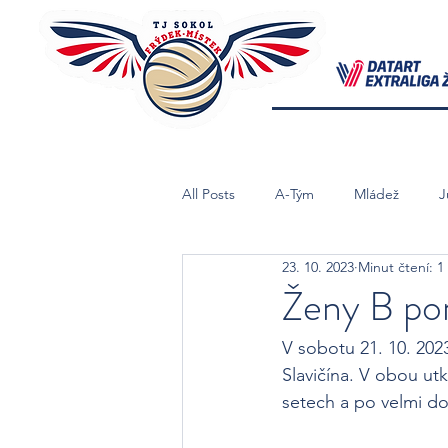
All Posts
A-Tým
Mládež
J
23. 10. 2023
Minut čtení: 1
Starší Žačky B
Mladší Žačky
Ženy B pora
V sobotu 21. 10. 2023
Slavičína. V obou utk
setech a po velmi d