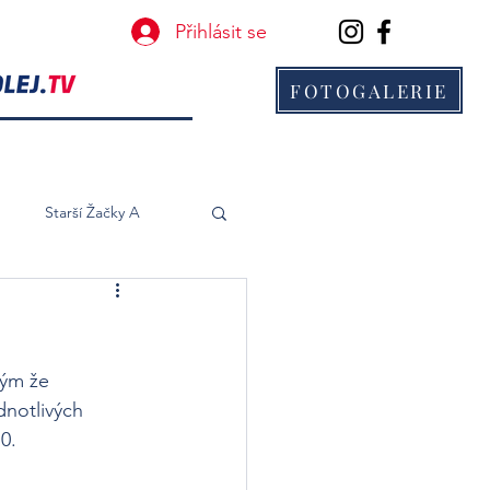
Přihlásit se
FOTOGALERIE
B
Starší Žačky A
tým že 
dnotlivých 
0. 