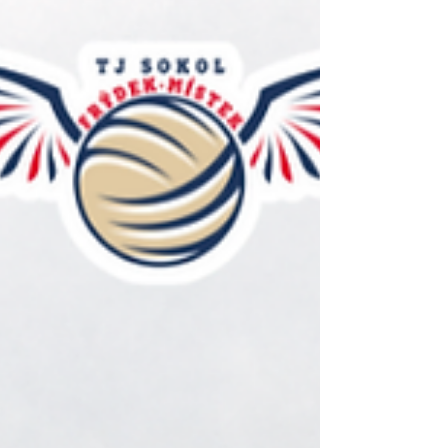
vrátit zpět na vítěznou vlnu poté, co v posledních
dv