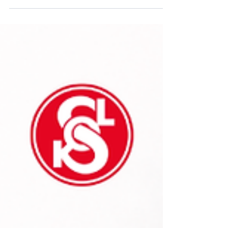
zápas skončil vítězstvím Šternberka 3:2, a
postupová matematika je tedy jasná. Naše hráčky
potřebují k postupu zvítězit 3:0 nebo 3:1. V
případě výhry 3:2 rozhodne o postupujícím zlatý
set. Naše sokolky se v posledních utkáních
výsledkově trápí, a proto věříme, že právě tento
zápas může být ideální pro návrat na vítěznou vlnu.
Pro všechny v