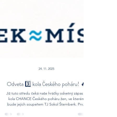
24. 11. 2025
Odveta 3️⃣ kola Českého poháru! 🔥
Již tuto středu čeká naše hráčky odvetný zápas 3.
kola CHANCE Českého poháru žen, ve kterém
bude jejich soupeřem TJ Sokol Šternberk. První