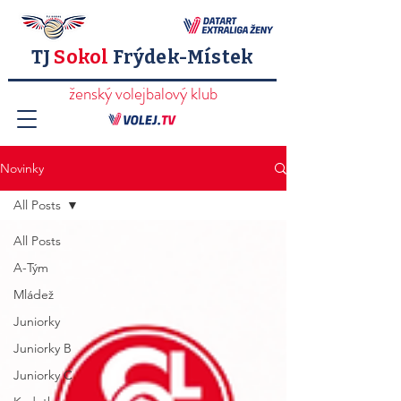
TJ
Sokol
Frýdek-Místek
ženský volejbalový klub
Novinky
All Posts
All Posts
A-Tým
Mládež
Juniorky
Juniorky B
Juniorky C