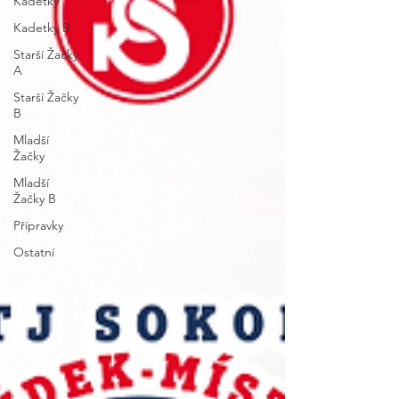
Kadetky
Kadetky B
Starší Žačky
A
Starší Žačky
B
Mladší
Žačky
Mladší
Žačky B
Přípravky
Ostatní