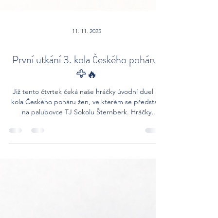
11. 11. 2025
První utkání 3. kola Českého poháru!
🦅🔥
Již tento čtvrtek čeká naše hráčky úvodní duel 3.
kola Českého poháru žen, ve kterém se představí
na palubovce TJ Sokolu Šternberk. Hráčky
Šternberka si ve 2. kole poradily s prvoligovým
Juniorem Brno jednoznačně 3:0 na sety. Také
vstup do extraligové sezóny se jim podařil, když v
prvních dvou kolech získaly pět bodů. Následně
však přišla výsledková krize a tým z Hané čeká na
výhru už tři utkání. Naše hráčky se budou chtít